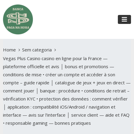
Home
Sem categoria
Vegas Plus Casino casino en ligne pour la France —
plateforme officielle et avis │ bonus et promotions —
conditions de mise • créer un compte et accéder à son
compte – guide rapide │ catalogue de jeux + jeux en direct —
comment jouer │ banque : procédure • conditions de retrait –
vérification KYC • protection des données : comment vérifier
│ application : compatibilité iOS/Android / navigation et
interface — avis sur l’interface │ service client — aide et FAQ
• responsable gaming — bonnes pratiques