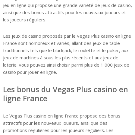
jeu en ligne qui propose une grande variété de jeux de casino,
ainsi que des bonus attractifs pour les nouveaux joueurs et
les joueurs réguliers.
Les jeux de casino proposés par le Vegas Plus casino en ligne
France sont nombreux et variés, allant des jeux de table
traditionnels tels que le blackjack, le roulette et le poker, aux
jeux de machines à sous les plus récents et aux jeux de
loterie. Vous pouvez ainsi choisir parmi plus de 1 000 jeux de
casino pour jouer en ligne.
Les bonus du Vegas Plus casino en
ligne France
Le Vegas Plus casino en ligne France propose des bonus
attractifs pour les nouveaux joueurs, ainsi que des
promotions régulières pour les joueurs réguliers. Les