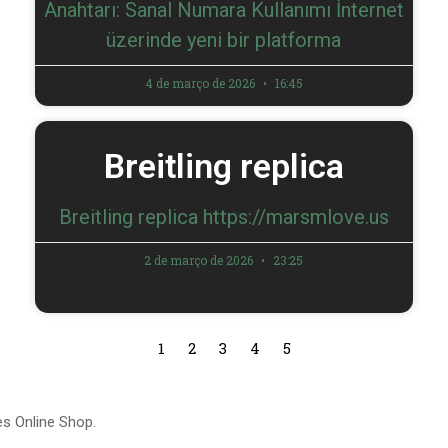
Anahtarı: Sanal Numara Kullanımı İnternet
üzerinde yeni bir platforma
4 de março de 2026
16:45
Breitling replica
Breitling replica https://marsmlove.us
2 de março de 2026
23:25
1
2
3
4
5
es Online Shop.