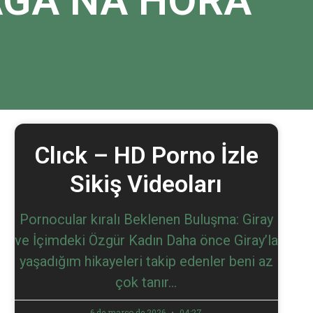
AGA NA HORA
Clıck – HD Porno İzle
Sikiş Videoları
Pornocular kıralı Beklenen Buluşma: Giray
ve İçimdeki Özgür Kadın Daha önce Giray’la
yaşadığım hikayeleri takip edenler beni az
çok tanır…
6 de março de 2026
04:27