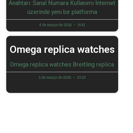
Anahtarı: Sanal Numara Kullanımı İnternet
üzerinde yeni bir platforma
4 de março de 2026
16:41
Omega replica watches
Omega replica watches Breitling replica
2 de março de 2026
23:25