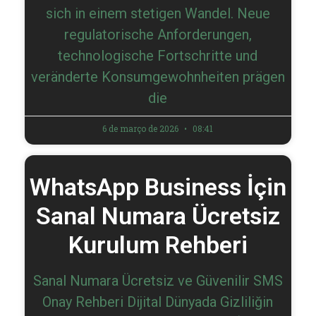
sich in einem stetigen Wandel. Neue
regulatorische Anforderungen,
technologische Fortschritte und
veränderte Konsumgewohnheiten prägen
die
6 de março de 2026
08:41
WhatsApp Business İçin
Sanal Numara Ücretsiz
Kurulum Rehberi
Sanal Numara Ücretsiz ve Güvenilir SMS
Onay Rehberi Dijital Dünyada Gizliliğin