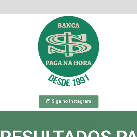
Siga no instagram
exreplicaswissmade.com, Buy the Best
Replica Rolex
Watches in the 