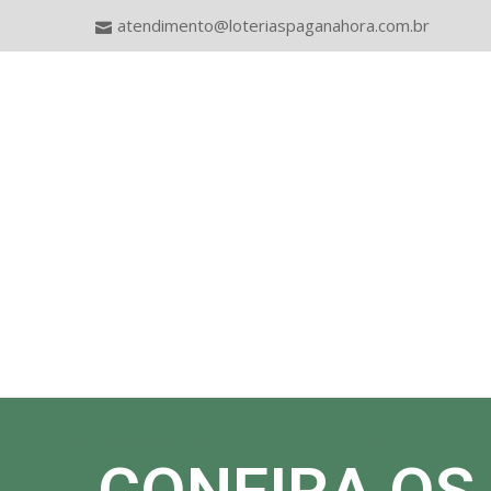
atendimento@loteriaspaganahora.com.br
Welcome to High Quality Replica Rolex Watches Sales on www.rol