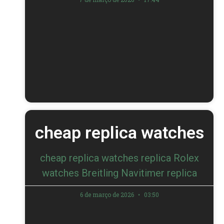
cheap replica watches
cheap replica watches replica Rolex
watches Breitling Navitimer replica
6 de março de 2026
03:50