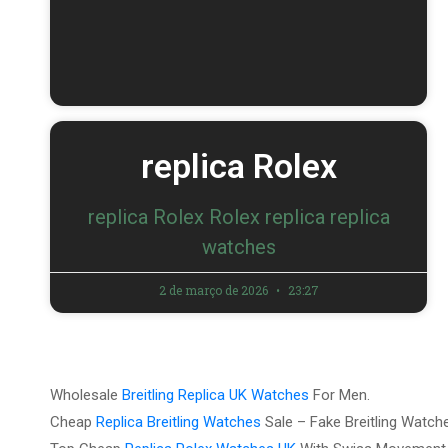
replica Rolex
replica Rolex Rolex replica replica
watches
2 de março de 2026
23:27
Wholesale
Breitling Replica UK Watches
For Men.
Cheap
Replica Breitling Watches
Sale – Fake Breitling Watch