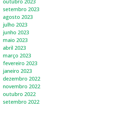
outubro 2023
setembro 2023
agosto 2023
julho 2023
junho 2023
maio 2023
abril 2023
março 2023
fevereiro 2023
janeiro 2023
dezembro 2022
novembro 2022
outubro 2022
setembro 2022