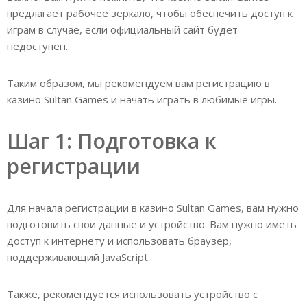
предлагает рабочее зеркало, чтобы обеспечить доступ к
играм в случае, если официальный сайт будет
недоступен.
Таким образом, мы рекомендуем вам регистрацию в
казино Sultan Games и начать играть в любимые игры.
Шаг 1: Подготовка к
регистрации
Для начала регистрации в казино Sultan Games, вам нужно
подготовить свои данные и устройство. Вам нужно иметь
доступ к интернету и использовать браузер,
поддерживающий JavaScript.
Также, рекомендуется использовать устройство с