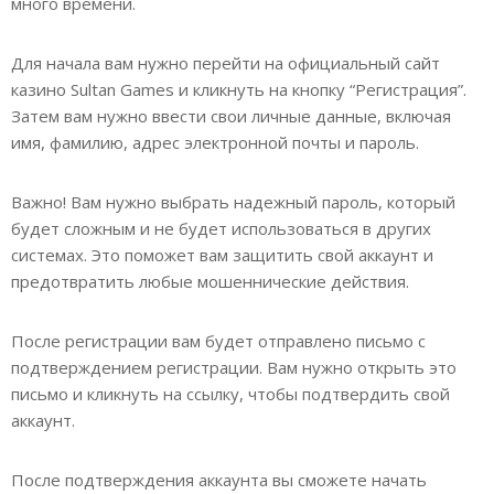
много времени.
Для начала вам нужно перейти на официальный сайт
казино Sultan Games и кликнуть на кнопку “Регистрация”.
Затем вам нужно ввести свои личные данные, включая
имя, фамилию, адрес электронной почты и пароль.
Важно! Вам нужно выбрать надежный пароль, который
будет сложным и не будет использоваться в других
системах. Это поможет вам защитить свой аккаунт и
предотвратить любые мошеннические действия.
После регистрации вам будет отправлено письмо с
подтверждением регистрации. Вам нужно открыть это
письмо и кликнуть на ссылку, чтобы подтвердить свой
аккаунт.
После подтверждения аккаунта вы сможете начать