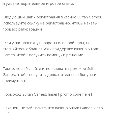
и удовлетворительное игровое опыта.
Следующий шаг – регистрация в казино Sultan Games.
Используйте ссылку на регистрацию, чтобы начать
процесс регистрации.
Если у вас возникнут вопросы или проблемы, не
стесняйтесь обращаться к поддержке казино Sultan
Games, чтобы получить помощь и решение.
Также, не забывайте использовать промокод Sultan
Games, чтобы получить дополнительные бонусы и
преимущества.
Промокод Sultan Games: [insert promo code here]
Наконец, не забывайте, что казино Sultan Games – это