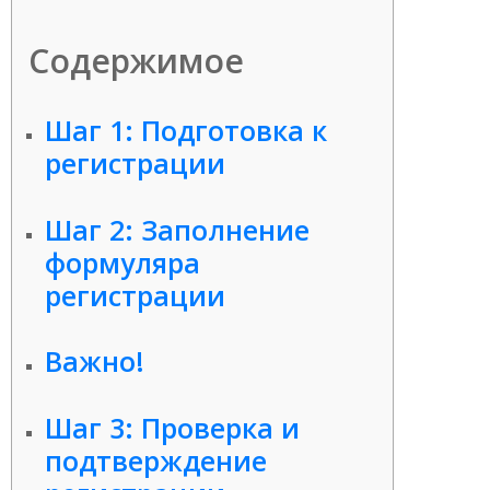
Содержимое
Шаг 1: Подготовка к
регистрации
Шаг 2: Заполнение
формуляра
регистрации
Важно!
Шаг 3: Проверка и
подтверждение