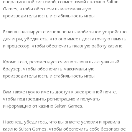
операционной системой, совместимой с казино Sultan
Games, чтобы обеспечить максимальную
производительность и стабильность игры.
Если вы планируете использовать мобильное устройство
для игры, убедитесь, что оно имеет достаточную память
и процессор, чтобы обеспечить плавную работу казино.
Кроме того, рекомендуется использовать актуальный
браузер, чтобы обеспечить максимальную
производительность и стабильность игры.
Вам также нужно иметь доступ к электронной почте,
чтобы подтвердить регистрацию и получать
информацию от казино Sultan Games.
Наконец, убедитесь, что вы знаете условия и правила
казино Sultan Games, чтобы обеспечить себе безопасное