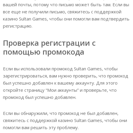
вашей почты, потому что письмо может быть там. Если вы
все еще не получили письмо, свяжитесь с поддержкой
казино Sultan Games, чтобы они помогли вам подтвердить
регистрацию.
Проверка регистрации с
помощью промокода
Если вы использовали промокод Sultan Games, чтобы
зарегистрироваться, вам нужно проверить, что промокод
был успешно добавлен к вашему аккаунту. Для этого
откройте страницу “Мои аккаунты” и проверьте, что
промокод был успешно добавлен.
Если вы обнаружили, что промокод не был добавлен,
свяжитесь с поддержкой казино Sultan Games, чтобы они
помогли вам решить эту проблему.