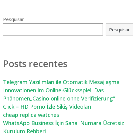
Pesquisar
Pesquisar
Posts recentes
Telegram Yazılımları ile Otomatik Mesajlaşma
Innovationen im Online-Glücksspiel: Das
Phänomen„Casino online ohne Verifizierung“
Clıck – HD Porno İzle Sikiş Videoları
cheap replica watches
WhatsApp Business İçin Sanal Numara Ücretsiz
Kurulum Rehberi