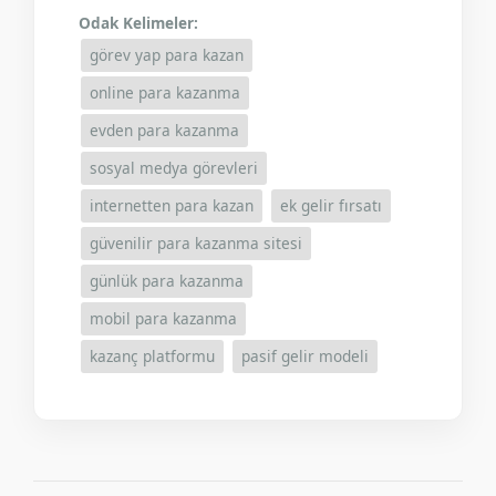
Odak Kelimeler:
görev yap para kazan
online para kazanma
evden para kazanma
sosyal medya görevleri
internetten para kazan
ek gelir fırsatı
güvenilir para kazanma sitesi
günlük para kazanma
mobil para kazanma
kazanç platformu
pasif gelir modeli