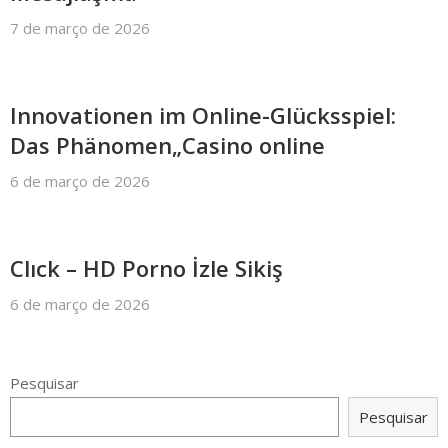
7 de março de 2026
Innovationen im Online-Glücksspiel:
Das Phänomen„Casino online
6 de março de 2026
Clıck – HD Porno İzle Sikiş
6 de março de 2026
Pesquisar
Pesquisar