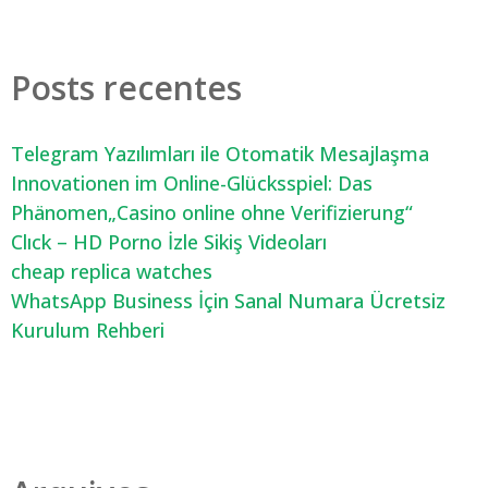
Posts recentes
Telegram Yazılımları ile Otomatik Mesajlaşma
Innovationen im Online-Glücksspiel: Das
Phänomen„Casino online ohne Verifizierung“
Clıck – HD Porno İzle Sikiş Videoları
cheap replica watches
WhatsApp Business İçin Sanal Numara Ücretsiz
Kurulum Rehberi