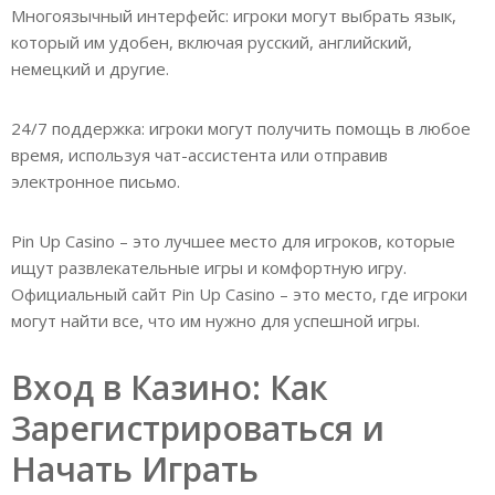
Многоязычный интерфейс: игроки могут выбрать язык,
который им удобен, включая русский, английский,
немецкий и другие.
24/7 поддержка: игроки могут получить помощь в любое
время, используя чат-ассистента или отправив
электронное письмо.
Pin Up Casino – это лучшее место для игроков, которые
ищут развлекательные игры и комфортную игру.
Официальный сайт Pin Up Casino – это место, где игроки
могут найти все, что им нужно для успешной игры.
Вход в Казино: Как
Зарегистрироваться и
Начать Играть