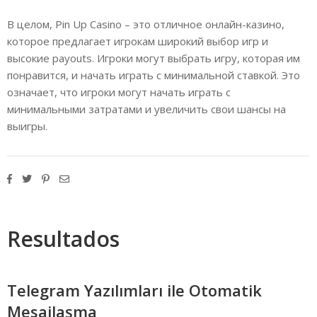
В целом, Pin Up Casino – это отличное онлайн-казино,
которое предлагает игрокам широкий выбор игр и
высокие payouts. Игроки могут выбрать игру, которая им
понравится, и начать играть с минимальной ставкой. Это
означает, что игроки могут начать играть с
минимальными затратами и увеличить свои шансы на
выигры.
Resultados
Telegram Yazılımları ile Otomatik
Mesajlaşma