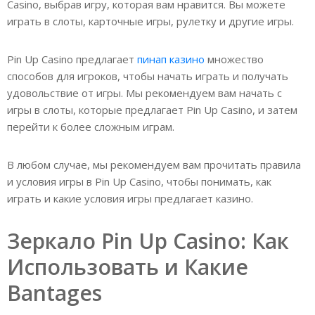
Casino, выбрав игру, которая вам нравится. Вы можете
играть в слоты, карточные игры, рулетку и другие игры.
Pin Up Casino предлагает
пинап казино
множество
способов для игроков, чтобы начать играть и получать
удовольствие от игры. Мы рекомендуем вам начать с
игры в слоты, которые предлагает Pin Up Casino, и затем
перейти к более сложным играм.
В любом случае, мы рекомендуем вам прочитать правила
и условия игры в Pin Up Casino, чтобы понимать, как
играть и какие условия игры предлагает казино.
Зеркало Pin Up Casino: Как
Использовать и Какие
Вantages