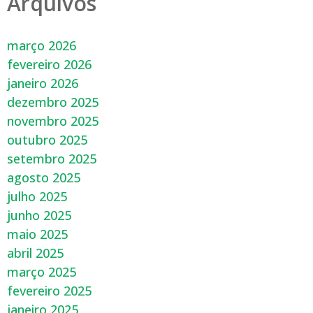
Arquivos
março 2026
fevereiro 2026
janeiro 2026
dezembro 2025
novembro 2025
outubro 2025
setembro 2025
agosto 2025
julho 2025
junho 2025
maio 2025
abril 2025
março 2025
fevereiro 2025
janeiro 2025