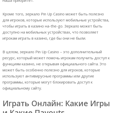
наша приоритет.
Кроме того, зеркало Pin Up Casino может быть полезно
для игроков, которые используют мобильные устройства,
чтобы играть в казино на-the-go. Зеркало может быть
доступно на мобильных устройствах, что позволяет
игрокам играть в казино, где бы они не были.
В целом, зеркало Pin Up Casino – это дополнительный
ресурс, который может помочь игрокам получить доступ к
функциям казино, не открывая официального сайта. Это
может быть особенно полезно для игроков, которые
используют антивирусные программы или другие
программы, которые могут блокировать доступ к
официальному сайту.
Играть Онлайн: Какие Игры
и Какие Пayouts