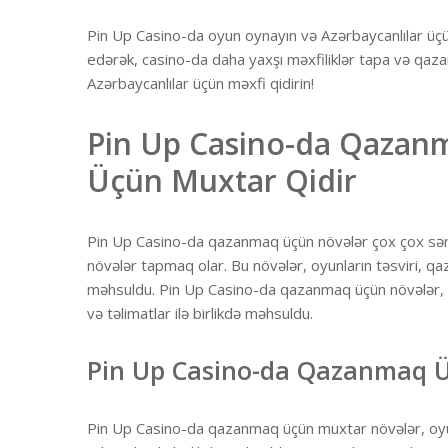
Pin Up Casino-da oyun oynayın və Azərbaycanlılar üçün 
edərək, casino-da daha yaxşı məxfiliklər tapa və qaz
Azərbaycanlılar üçün məxfi qidirin!
Pin Up Casino-da Qazanm
Üçün Muxtar Qidir
Pin Up Casino-da qazanmaq üçün növələr çox çox sərf
növələr tapmaq olar. Bu növələr, oyunların təsviri, qaza
məhsuldu. Pin Up Casino-da qazanmaq üçün növələr, oy
və təlimatlar ilə birlikdə məhsuldu.
Pin Up Casino-da Qazanmaq 
Pin Up Casino-da qazanmaq üçün muxtar növələr, oyunl