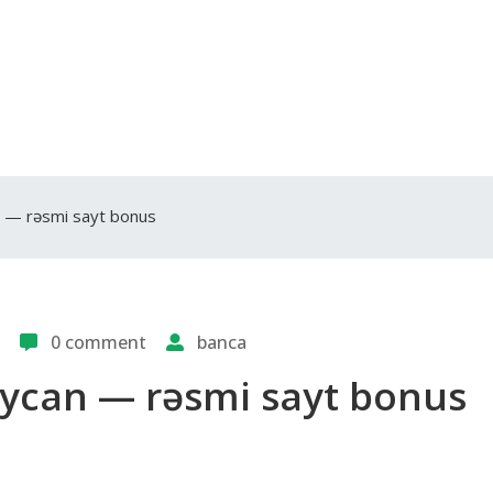
n — rəsmi sayt bonus
0 comment
banca
aycan — rəsmi sayt bonus