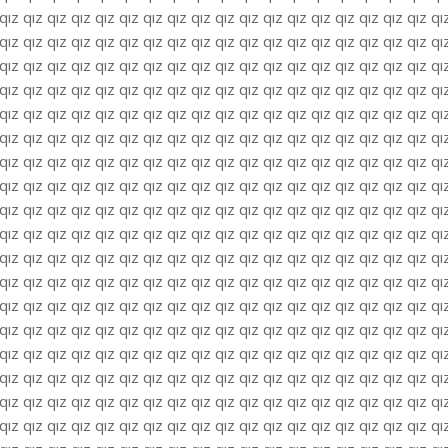
qız qız qız qız qız qız qız qız qız qız qız qız qız qız qız qız qız qız qı
qız qız qız qız qız qız qız qız qız qız qız qız qız qız qız qız qız qız qı
qız qız qız qız qız qız qız qız qız qız qız qız qız qız qız qız qız qız qı
qız qız qız qız qız qız qız qız qız qız qız qız qız qız qız qız qız qız qı
qız qız qız qız qız qız qız qız qız qız qız qız qız qız qız qız qız qız qı
qız qız qız qız qız qız qız qız qız qız qız qız qız qız qız qız qız qız qı
qız qız qız qız qız qız qız qız qız qız qız qız qız qız qız qız qız qız qı
qız qız qız qız qız qız qız qız qız qız qız qız qız qız qız qız qız qız qı
qız qız qız qız qız qız qız qız qız qız qız qız qız qız qız qız qız qız qı
qız qız qız qız qız qız qız qız qız qız qız qız qız qız qız qız qız qız qı
qız qız qız qız qız qız qız qız qız qız qız qız qız qız qız qız qız qız qı
qız qız qız qız qız qız qız qız qız qız qız qız qız qız qız qız qız qız qı
qız qız qız qız qız qız qız qız qız qız qız qız qız qız qız qız qız qız qı
qız qız qız qız qız qız qız qız qız qız qız qız qız qız qız qız qız qız qı
qız qız qız qız qız qız qız qız qız qız qız qız qız qız qız qız qız qız qı
qız qız qız qız qız qız qız qız qız qız qız qız qız qız qız qız qız qız qı
qız qız qız qız qız qız qız qız qız qız qız qız qız qız qız qız qız qız qı
qız qız qız qız qız qız qız qız qız qız qız qız qız qız qız qız qız qız qı