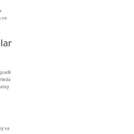
ə
n və
lar
qsədli
rlikdə
ateji
ji və