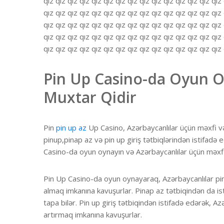
qız qız qız qız qız qız qız qız qız qız qız qız qız qız qız 
qız qız qız qız qız qız qız qız qız qız qız qız qız qız qız 
qız qız qız qız qız qız qız qız qız qız qız qız qız qız qız 
qız qız qız qız qız qız qız qız qız qız qız qız qız qız qız 
qız qız qız qız qız qız qız qız qız qız qız qız qız qız qız
Pin Up Casino-da Oyun O
Muxtar Qidir
Pin
pin up az
Up Casino, Azərbaycanlılar üçün məxfi və
pinup,pinap az və pin up giriş tətbiqlərindən istifadə
Casino-da oyun oynayın və Azərbaycanlılar üçün məxfi 
Pin Up Casino-da oyun oynayaraq, Azərbaycanlılar pin
almaq imkanına kavuşurlar. Pinap az tətbiqindən da is
tapa bilər. Pin up giriş tətbiqindən istifadə edərək, 
artırmaq imkanına kavuşurlar.