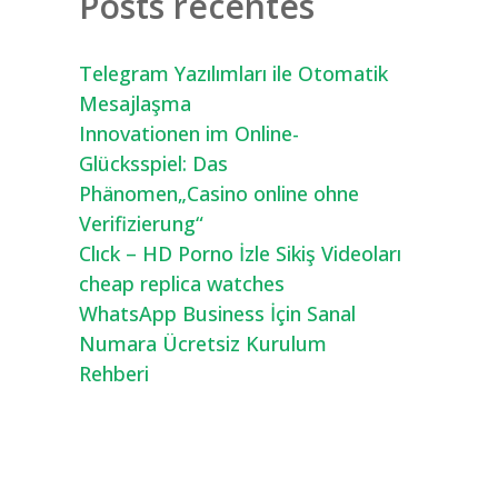
Posts recentes
Telegram Yazılımları ile Otomatik
Mesajlaşma
Innovationen im Online-
Glücksspiel: Das
Phänomen„Casino online ohne
Verifizierung“
Clıck – HD Porno İzle Sikiş Videoları
cheap replica watches
WhatsApp Business İçin Sanal
Numara Ücretsiz Kurulum
Rehberi