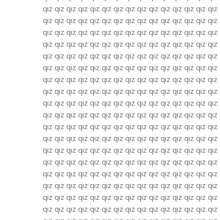
qız qız qız qız qız qız qız qız qız qız qız qız qız qız qız 
qız qız qız qız qız qız qız qız qız qız qız qız qız qız qız 
qız qız qız qız qız qız qız qız qız qız qız qız qız qız qız 
qız qız qız qız qız qız qız qız qız qız qız qız qız qız qız 
qız qız qız qız qız qız qız qız qız qız qız qız qız qız qız 
qız qız qız qız qız qız qız qız qız qız qız qız qız qız qız 
qız qız qız qız qız qız qız qız qız qız qız qız qız qız qız 
qız qız qız qız qız qız qız qız qız qız qız qız qız qız qız 
qız qız qız qız qız qız qız qız qız qız qız qız qız qız qız 
qız qız qız qız qız qız qız qız qız qız qız qız qız qız qız 
qız qız qız qız qız qız qız qız qız qız qız qız qız qız qız 
qız qız qız qız qız qız qız qız qız qız qız qız qız qız qız 
qız qız qız qız qız qız qız qız qız qız qız qız qız qız qız 
qız qız qız qız qız qız qız qız qız qız qız qız qız qız qız 
qız qız qız qız qız qız qız qız qız qız qız qız qız qız qız 
qız qız qız qız qız qız qız qız qız qız qız qız qız qız qız 
qız qız qız qız qız qız qız qız qız qız qız qız qız qız qız 
qız qız qız qız qız qız qız qız qız qız qız qız qız qız qız 