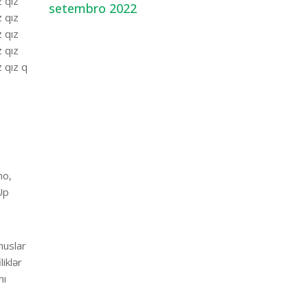
z qız
setembro 2022
z qız
z qız
z qız
z qız q
no,
Up
nuslar
iklər
nı