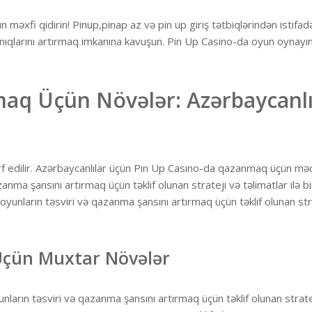
məxfi qidirin! Pinup,pinap az və pin up giriş tətbiqlərindən istifad
anıqlarını artırmaq imkanına kavuşun. Pin Up Casino-da oyun oynayı
aq Üçün Növələr: Azərbaycanlı
 edilir. Azərbaycanlılar üçün Pin Up Casino-da qazanmaq üçün mə
nma şansını artırmaq üçün təklif olunan strateji və təlimatlar ilə bi
unların təsviri və qazanma şansını artırmaq üçün təklif olunan str
Üçün Muxtar Növələr
arın təsviri və qazanma şansını artırmaq üçün təklif olunan strate