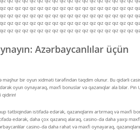
qız qız qız qız qız qız qız qız qız qız qız qız qız qız qız qız qız qız qı
qız qız qız qız qız qız qız qız qız qız qız qız qız qız qız qız qız qız qı
qız qız qız qız qız qız qız qız qız qız qız qız qız qız qız qız qız qız qı
qız qız qız qız qız qız qız qız qız qız qız qız qız qız qız qız qız qız qı
 qız qız qız qız qız qız qız qız qız qız qız qız qız qız qız qız qız qız qı
ynayın: Azərbaycanlılar üçün
 məşhur bir oyun xidməti tərəfindən təqdim olunur. Bu qidərli casi
 edərək oyun oynayaraq, məxfi bonuslar və qazanıqlar ala bilər. Pin 
qidirin!
up tətbiqindən istifadə edərək, qazanıqlarını artırmaq və məxfi bo
tifadə edərək, daha çox qazanıq alaraq, casino-da daha yaxşı məxfil
Azərbaycanlılar casino-da daha rahat və məxfi oynayaraq, qazanıqları