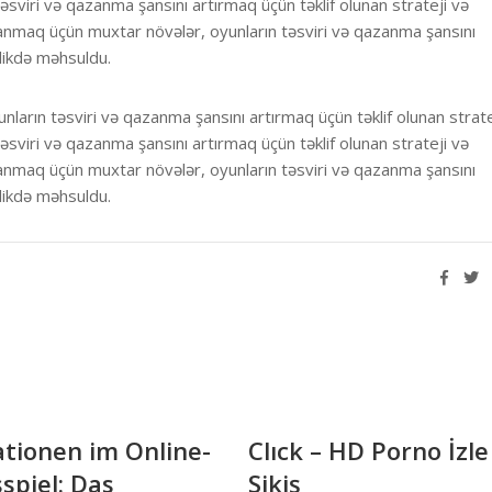
 təsviri və qazanma şansını artırmaq üçün təklif olunan strateji və
zanmaq üçün muxtar növələr, oyunların təsviri və qazanma şansını
rlikdə məhsuldu.
arın təsviri və qazanma şansını artırmaq üçün təklif olunan strate
 təsviri və qazanma şansını artırmaq üçün təklif olunan strateji və
zanmaq üçün muxtar növələr, oyunların təsviri və qazanma şansını
rlikdə məhsuldu.
ationen im Online-
Clıck – HD Porno İzle
spiel: Das
Sikiş