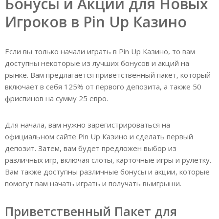
Бонусы и Акции для Новых
Игроков в Pin Up Казино
Если вы только начали играть в Pin Up Казино, то вам
доступны некоторые из лучших бонусов и акций на
рынке. Вам предлагается приветственный пакет, который
включает в себя 125% от первого депозита, а также 50
фриспинов на сумму 25 евро.
Для начала, вам нужно зарегистрироваться на
официальном сайте Pin Up Казино и сделать первый
депозит. Затем, вам будет предложен выбор из
различных игр, включая слоты, карточные игры и рулетку.
Вам также доступны различные бонусы и акции, которые
помогут вам начать играть и получать выигрыши.
Приветственный Пакет для