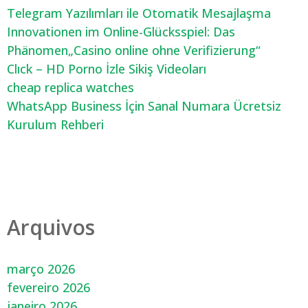
Telegram Yazılımları ile Otomatik Mesajlaşma
Innovationen im Online-Glücksspiel: Das
Phänomen„Casino online ohne Verifizierung“
Clıck – HD Porno İzle Sikiş Videoları
cheap replica watches
WhatsApp Business İçin Sanal Numara Ücretsiz
Kurulum Rehberi
Arquivos
março 2026
fevereiro 2026
janeiro 2026