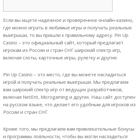
Если вы ищете надежное и проверенное онлайн-казино,
где можно играть в любимые игры и получать реальные
выигрыши, то вы пришли к правильному адресу. Pin Up
Casino – это официальный сайт, который предлагает
игрокам из России и стран СНГ широкий спектр игр,
включая слоты, карточные игры, рулетку и другие.
Pin Up Casino – это место, где вы можете насладиться
игрой и получать реальные выигрыши. Мы предлагаем
вам широкий спектр игр от ведущих разработчиков,
включая NetEnt, Microgaming и других. Наш сайт доступен
на русском языке, что делает его удобным для игроков из
России и стран СНГ.
Кроме того, мы предлагаем вам привлекательные бонусы
и программы лояльности, чтобы вы могли насладиться