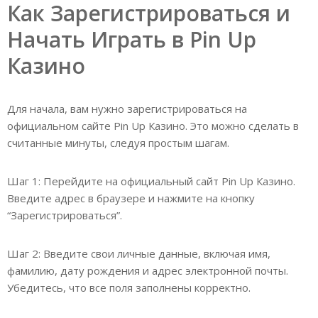
Как Зарегистрироваться и
Начать Играть в Pin Up
Казино
Для начала, вам нужно зарегистрироваться на
официальном сайте Pin Up Казино. Это можно сделать в
считанные минуты, следуя простым шагам.
Шаг 1: Перейдите на официальный сайт Pin Up Казино.
Введите адрес в браузере и нажмите на кнопку
“Зарегистрироваться”.
Шаг 2: Введите свои личные данные, включая имя,
фамилию, дату рождения и адрес электронной почты.
Убедитесь, что все поля заполнены корректно.