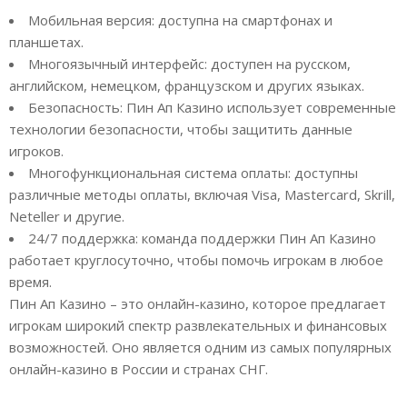
Мобильная версия: доступна на смартфонах и
планшетах.
Многоязычный интерфейс: доступен на русском,
английском, немецком, французском и других языках.
Безопасность: Пин Ап Казино использует современные
технологии безопасности, чтобы защитить данные
игроков.
Многофункциональная система оплаты: доступны
различные методы оплаты, включая Visa, Mastercard, Skrill,
Neteller и другие.
24/7 поддержка: команда поддержки Пин Ап Казино
работает круглосуточно, чтобы помочь игрокам в любое
время.
Пин Ап Казино – это онлайн-казино, которое предлагает
игрокам широкий спектр развлекательных и финансовых
возможностей. Оно является одним из самых популярных
онлайн-казино в России и странах СНГ.