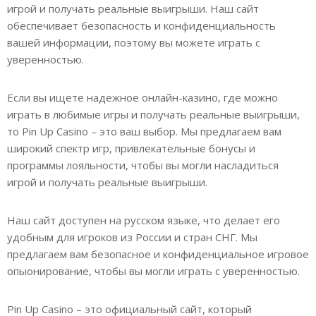
игрой и получать реальные выигрыши. Наш сайт
обеспечивает безопасность и конфиденциальность
вашей информации, поэтому вы можете играть с
уверенностью.
Если вы ищете надежное онлайн-казино, где можно
играть в любимые игры и получать реальные выигрыши,
то Pin Up Casino – это ваш выбор. Мы предлагаем вам
широкий спектр игр, привлекательные бонусы и
программы лояльности, чтобы вы могли насладиться
игрой и получать реальные выигрыши.
Наш сайт доступен на русском языке, что делает его
удобным для игроков из России и стран СНГ. Мы
предлагаем вам безопасное и конфиденциальное игровое
опыонирование, чтобы вы могли играть с уверенностью.
Pin Up Casino – это официальный сайт, который