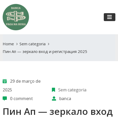
Home
Sem categoria
Пин Ап — зеркало вход и регистрация 2025
29 de março de
2025
Sem categoria
0 comment
banca
Пин Ап — зеркало вход