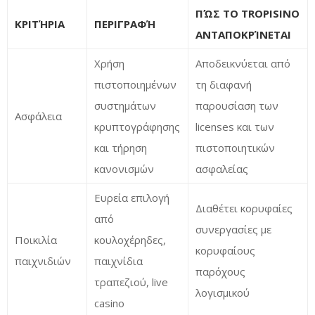
ΠΏΣ ΤΟ TROPISINO
ΚΡΙΤΉΡΙΑ
ΠΕΡΙΓΡΑΦΉ
ΑΝΤΑΠΟΚΡΊΝΕΤΑΙ
Χρήση
Αποδεικνύεται από
πιστοποιημένων
τη διαφανή
συστημάτων
παρουσίαση των
Ασφάλεια
κρυπτογράφησης
licenses και των
και τήρηση
πιστοποιητικών
κανονισμών
ασφαλείας
Ευρεία επιλογή
Διαθέτει κορυφαίες
από
συνεργασίες με
Ποικιλία
κουλοχέρηδες,
κορυφαίους
παιχνιδιών
παιχνίδια
παρόχους
τραπεζιού, live
λογισμικού
casino