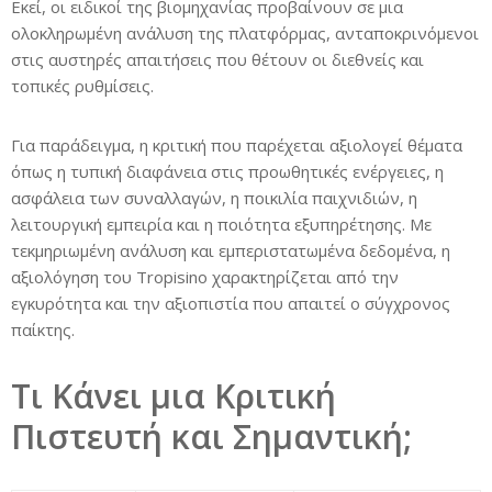
Εκεί, οι ειδικοί της βιομηχανίας προβαίνουν σε μια
ολοκληρωμένη ανάλυση της πλατφόρμας, ανταποκρινόμενοι
στις αυστηρές απαιτήσεις που θέτουν οι διεθνείς και
τοπικές ρυθμίσεις.
Για παράδειγμα, η κριτική που παρέχεται αξιολογεί θέματα
όπως η τυπική διαφάνεια στις προωθητικές ενέργειες, η
ασφάλεια των συναλλαγών, η ποικιλία παιχνιδιών, η
λειτουργική εμπειρία και η ποιότητα εξυπηρέτησης. Με
τεκμηριωμένη ανάλυση και εμπεριστατωμένα δεδομένα, η
αξιολόγηση του Tropisino χαρακτηρίζεται από την
εγκυρότητα και την αξιοπιστία που απαιτεί ο σύγχρονος
παίκτης.
Τι Κάνει μια Κριτική
Πιστευτή και Σημαντική;