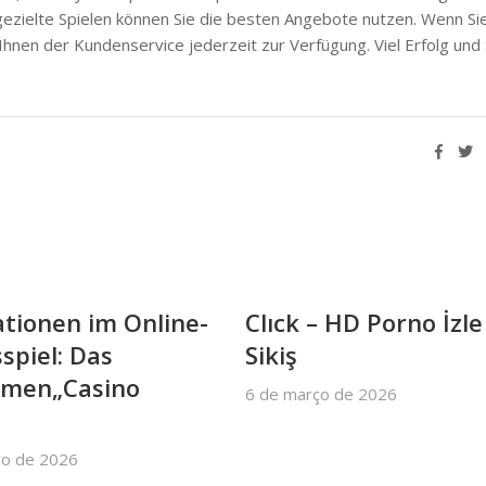
ezielte Spielen können Sie die besten Angebote nutzen. Wenn Si
hnen der Kundenservice jederzeit zur Verfügung. Viel Erfolg und
ationen im Online-
Clıck – HD Porno İzle
spiel: Das
Sikiş
men„Casino
6 de março de 2026
ço de 2026