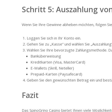
Schritt 5: Auszahlung v
Wenn Sie Ihre Gewinne abheben möchten, folgen Sie 
Loggen Sie sich in Ihr Konto ein.
Gehen Sie zu „Kasse“ und wählen Sie „Auszahlung“
Wählen Sie Ihre bevorzugte Zahlungsmethode. Das
Banküberweisung
Kreditkarten (Visa, MasterCard)
E-Wallets (Skrill, Neteller)
Prepaid-Karten (Paysafecard)
Geben Sie den gewünschten Betrag ein und bestät
Fazit
Das SpinoGrino Casino bietet Ihnen viele Möglichkeit