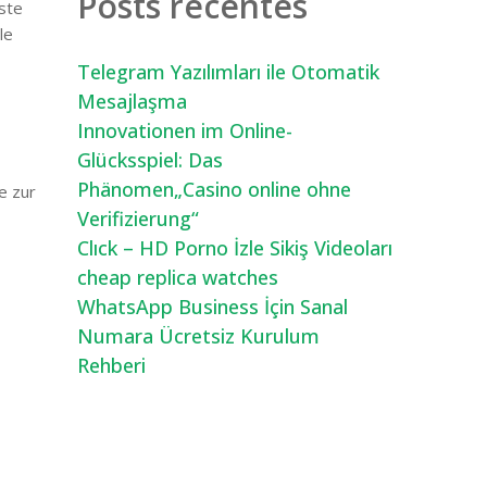
Posts recentes
este
le
Telegram Yazılımları ile Otomatik
Mesajlaşma
Innovationen im Online-
Glücksspiel: Das
Phänomen„Casino online ohne
e zur
Verifizierung“
Clıck – HD Porno İzle Sikiş Videoları
cheap replica watches
WhatsApp Business İçin Sanal
Numara Ücretsiz Kurulum
Rehberi