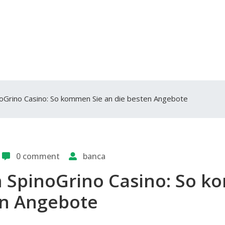
noGrino Casino: So kommen Sie an die besten Angebote
0 comment
banca
m SpinoGrino Casino: So k
en Angebote