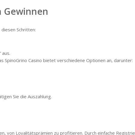
on Gewinnen
diesen Schritten:
 aus.
 SpinoGrino Casino bietet verschiedene Optionen an, darunter:
igen Sie die Auszahlung.
en, von Loyalitätsprämien zu profitieren. Durch einfache Registri