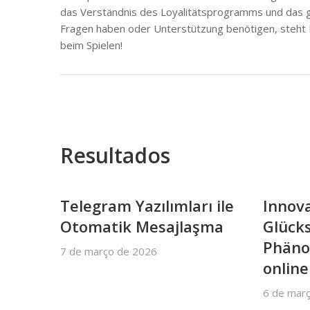
das Verständnis des Loyalitätsprogramms und das g
Fragen haben oder Unterstützung benötigen, steht I
beim Spielen!
Resultados
Telegram Yazılımları ile
Innov
Otomatik Mesajlaşma
Glücks
Phäno
7 de março de 2026
online
6 de mar