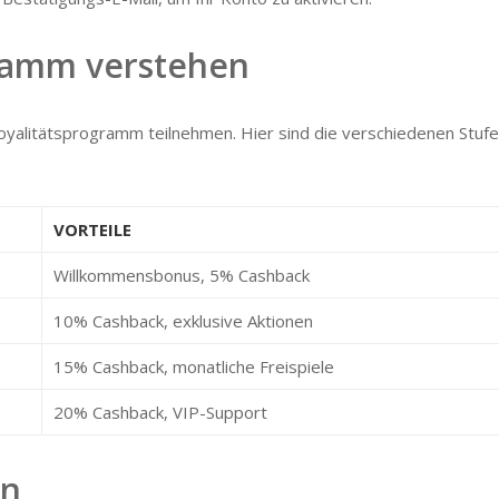
gramm verstehen
Loyalitätsprogramm teilnehmen. Hier sind die verschiedenen Stuf
VORTEILE
Willkommensbonus, 5% Cashback
10% Cashback, exklusive Aktionen
15% Cashback, monatliche Freispiele
20% Cashback, VIP-Support
ln