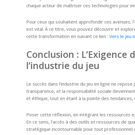
chaque acteur de maîtriser ces technologies pour i
Pour ceux qui souhaitent approfondir ces avenues, 
est vital. À ce titre, vous pouvez découvrir et exp
cette transformation en suivant ce lien :
Vers le jeu ic
Conclusion : L’Exigence d
l’industrie du jeu
Le succès dans l’industrie du jeu en ligne ne repose p
transparence, et la responsabilité sociale deviennent
et éthique, tout en étant à la pointe des tendances
Poser cette réflexion, en intégrant les ressources e
En ce sens, l’accès à des outils et ressources de qu
stratégique incontournable pour tout professionnel o