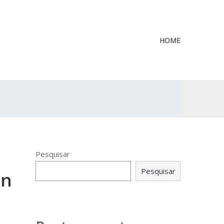
HOME
Pesquisar
Pesquisar
In