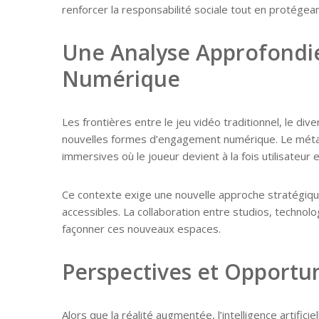
renforcer la responsabilité sociale tout en protégeant
Une Analyse Approfondie
Numérique
Les frontières entre le jeu vidéo traditionnel, le div
nouvelles formes d’engagement numérique. Le métav
immersives où le joueur devient à la fois utilisateur 
Ce contexte exige une nouvelle approche stratégique 
accessibles. La collaboration entre studios, techno
façonner ces nouveaux espaces.
Perspectives et Opportun
Alors que la réalité augmentée, l’intelligence artifici