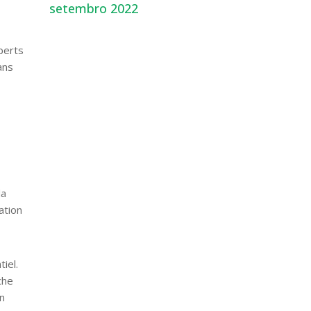
setembro 2022
perts
ans
la
ation
iel.
che
en