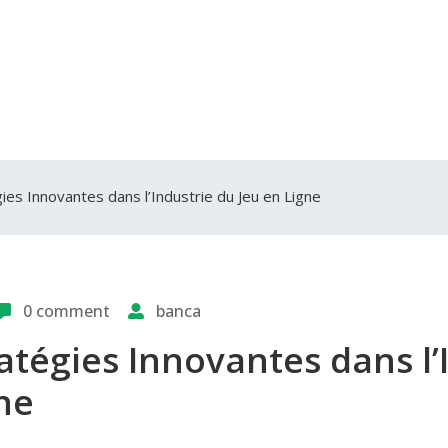
es Innovantes dans l’Industrie du Jeu en Ligne
0 comment
banca
atégies Innovantes dans l’
ne