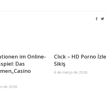
ationen im Online-
Clıck – HD Porno İzle
spiel: Das
Sikiş
men„Casino
6 de março de 2026
ço de 2026