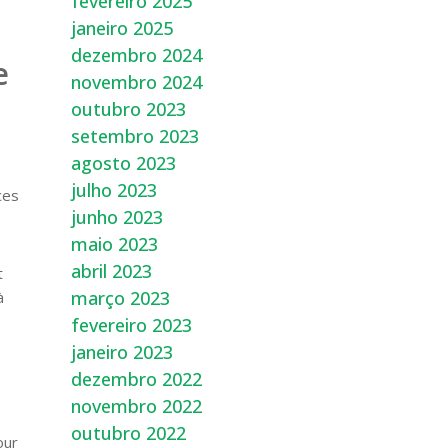
fevereiro 2025
janeiro 2025
dezembro 2024
e
novembro 2024
outubro 2023
setembro 2023
agosto 2023
julho 2023
ces
junho 2023
maio 2023
abril 2023
t
março 2023
à
fevereiro 2023
janeiro 2023
dezembro 2022
novembro 2022
outubro 2022
our