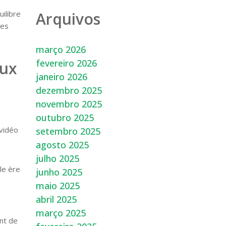
ilibre
Arquivos
ues
março 2026
fevereiro 2026
eux
janeiro 2026
dezembro 2025
novembro 2025
outubro 2025
 vidéo
setembro 2025
agosto 2025
julho 2025
le ère
junho 2025
maio 2025
abril 2025
março 2025
nt de