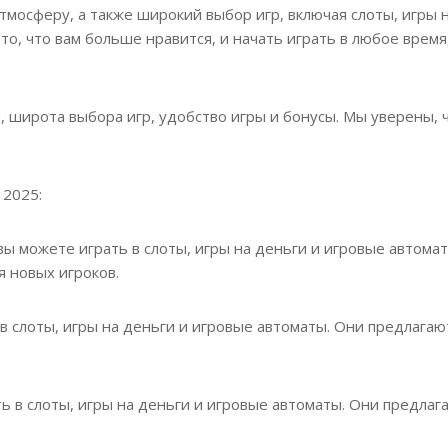
тмосферу, а также широкий выбор игр, включая слоты, игры 
о, что вам больше нравится, и начать играть в любое время
, широта выбора игр, удобство игры и бонусы. Мы уверены, 
 2025:
е вы можете играть в слоты, игры на деньги и игровые автомат
 новых игроков.
ь в слоты, игры на деньги и игровые автоматы. Они предлагаю
рать в слоты, игры на деньги и игровые автоматы. Они предлаг