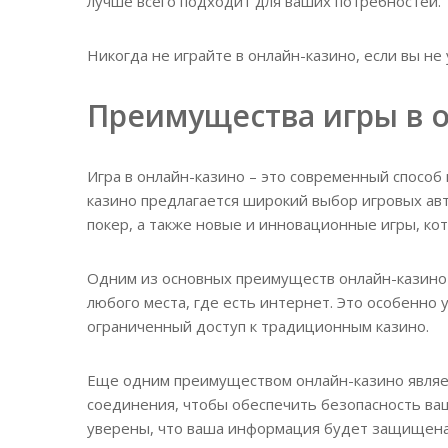
лучше всего подходит для ваших потребностей.
Никогда не играйте в онлайн-казино, если вы не 
Преимущества игры в 
Игра в онлайн-казино – это современный способ 
казино предлагается широкий выбор игровых авто
покер, а также новые и инновационные игры, ко
Одним из основных преимуществ онлайн-казино я
любого места, где есть интернет. Это особенно 
ограниченный доступ к традиционным казино.
Еще одним преимуществом онлайн-казино являе
соединения, чтобы обеспечить безопасность ва
уверены, что ваша информация будет защищена и