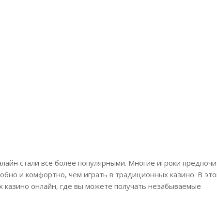
нлайн стали все более популярными. Многие игроки предпоч
добно и комфортно, чем играть в традиционных казино. В эт
ых казино онлайн, где вы можете получать незабываемые