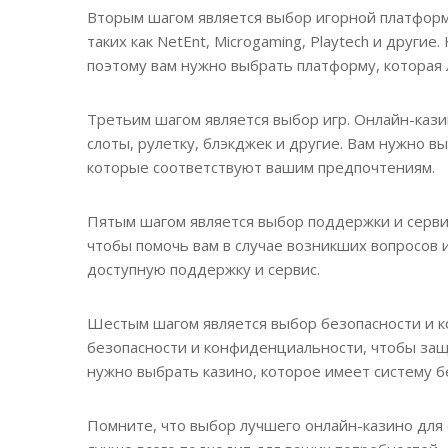
Вторым шагом является выбор игорной платформ
таких как NetEnt, Microgaming, Playtech и други
поэтому вам нужно выбрать платформу, которая 
Третьим шагом является выбор игр. Онлайн-кази
слоты, рулетку, блэкджек и другие. Вам нужно в
которые соответствуют вашим предпочтениям.
Пятым шагом является выбор поддержки и серви
чтобы помочь вам в случае возникших вопросов 
доступную поддержку и сервис.
Шестым шагом является выбор безопасности и 
безопасности и конфиденциальности, чтобы за
нужно выбрать казино, которое имеет систему 
Помните, что выбор лучшего онлайн-казино для с