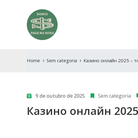
Home
Sem categoria
Казино онлайн 2025 – 
9 de outubro de 2025
Sem categoria
Казино онлайн 2025