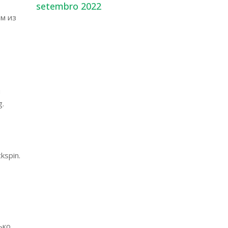
setembro 2022
ом из
и
g.
kspin.
ько