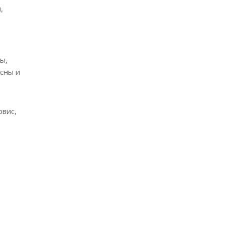
,
ы,
есны и
рвис,