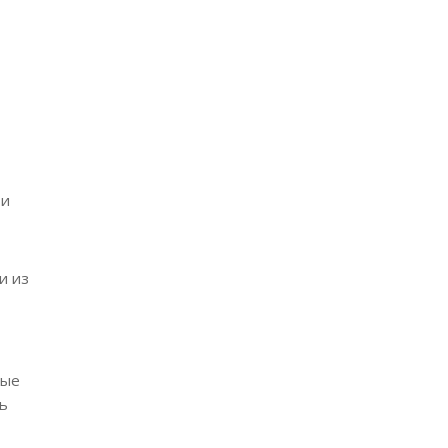
 и
и из
ные
ь