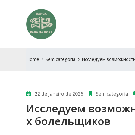
Home
Sem categoria
Исследуем возможности
22 de janeiro de 2026
Sem categoria
Исследуем возможн
х болельщиков