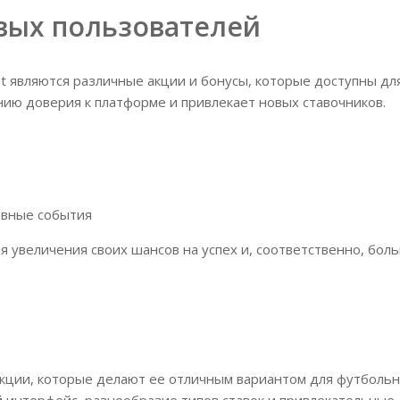
вых пользователей
 являются различные акции и бонусы, которые доступны дл
нию доверия к платформе и привлекает новых ставочников.
ивные события
я увеличения своих шансов на успех и, соответственно, бол
нкции, которые делают ее отличным вариантом для футболь
интерфейс, разнообразие типов ставок и привлекательные