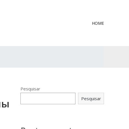
HOME
Pesquisar
Pesquisar
ны