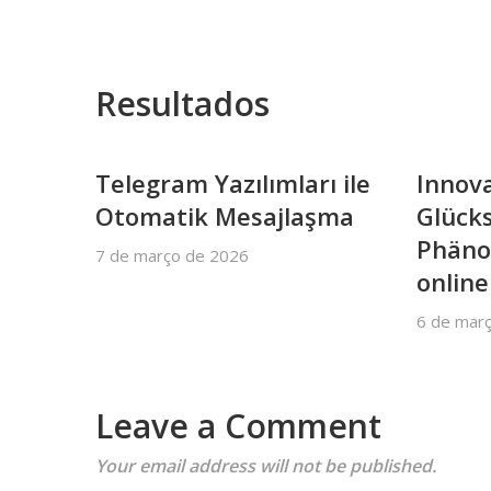
Resultados
Telegram Yazılımları ile
Innov
Otomatik Mesajlaşma
Glücks
Phäno
7 de março de 2026
online
6 de mar
Leave a Comment
Your email address will not be published.