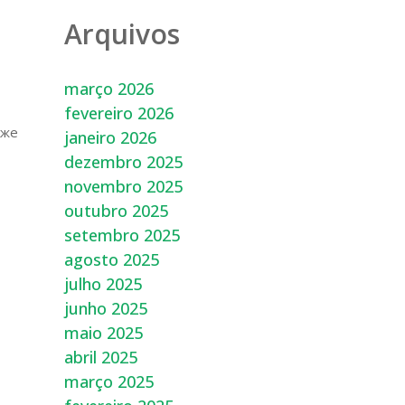
Arquivos
março 2026
fevereiro 2026
кже
janeiro 2026
dezembro 2025
novembro 2025
outubro 2025
setembro 2025
agosto 2025
julho 2025
junho 2025
maio 2025
abril 2025
março 2025