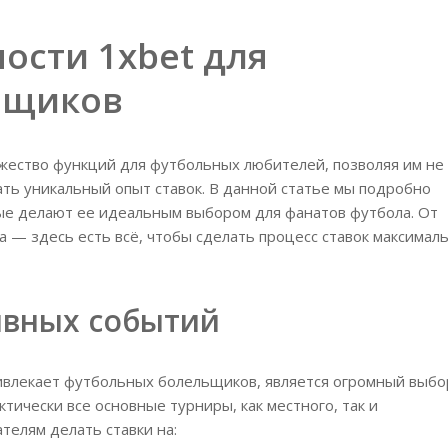
ости 1xbet для
ьщиков
ожество функций для футбольных любителей, позволяя им не
ать уникальный опыт ставок. В данной статье мы подробно
ые делают ее идеальным выбором для фанатов футбола. От
 — здесь есть всё, чтобы сделать процесс ставок максимал
ивных событий
ривлекает футбольных болельщиков, является огромный выбо
тически все основные турниры, как местного, так и
телям делать ставки на: