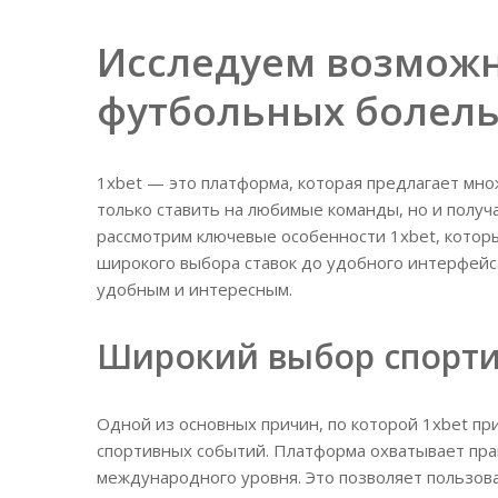
Исследуем возможн
футбольных болел
1xbet — это платформа, которая предлагает мн
только ставить на любимые команды, но и получ
рассмотрим ключевые особенности 1xbet, котор
широкого выбора ставок до удобного интерфейса
удобным и интересным.
Широкий выбор спорт
Одной из основных причин, по которой 1xbet п
спортивных событий. Платформа охватывает прак
международного уровня. Это позволяет пользова