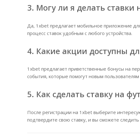
3. Могу ли я делать ставки
Да, 1xbet предлагает мобильное приложение для 
процесс ставок удобным с любого устройства.
4. Какие акции доступны д
1xbet предлагает приветственные бонусы на пе
события, которые помогут новым пользователям 
5. Как сделать ставку на ф
После регистрации на 1xbet выберите интересую
подтвердите свою ставку, и вы сможете следить