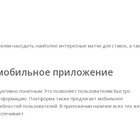
елям находить наиболее интересные матчи для ставок, а та
 мобильное приложение
уитивно понятным. Это позволяет пользователям быстро
 информацию. Платформа также предлагает мобильное
ебностей пользователей. В приложении наличие всех тех же
еспечивает: