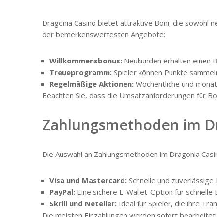
Dragonia Casino bietet attraktive Boni, die sowohl 
der bemerkenswertesten Angebote:
Willkommensbonus:
Neukunden erhalten einen Bo
Treueprogramm:
Spieler können Punkte sammeln
Regelmäßige Aktionen:
Wöchentliche und monatl
Beachten Sie, dass die Umsatzanforderungen für Bon
Zahlungsmethoden im Dr
Die Auswahl an Zahlungsmethoden im Dragonia Casino i
Visa und Mastercard:
Schnelle und zuverlässige 
PayPal:
Eine sichere E-Wallet-Option für schnelle 
Skrill und Neteller:
Ideal für Spieler, die ihre T
Die meisten Einzahlungen werden sofort bearbeitet