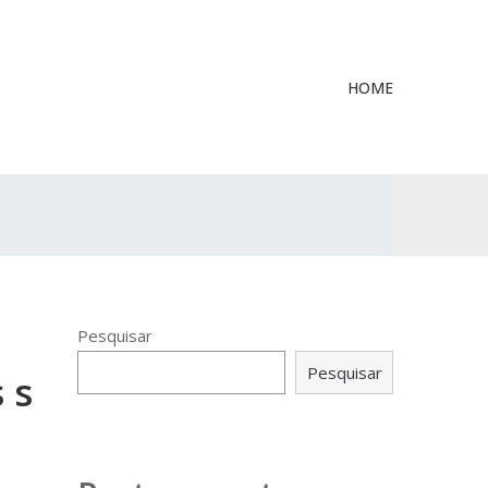
HOME
Pesquisar
Pesquisar
 s