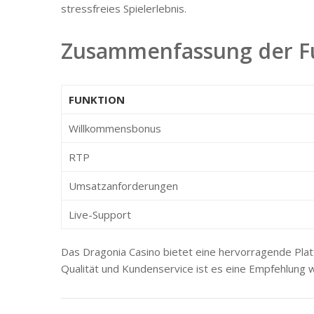
stressfreies Spielerlebnis.
Zusammenfassung der F
FUNKTION
Willkommensbonus
RTP
Umsatzanforderungen
Live-Support
Das Dragonia Casino bietet eine hervorragende Plattf
Qualität und Kundenservice ist es eine Empfehlung w