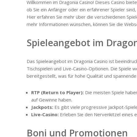
Willkommen im Dragonia Casino! Dieses Casino bietet 
ob Sie ein Anfänger oder ein erfahrener Spieler sind,
Hier erfahren Sie mehr über die verschiedenen Spie
mehr Informationen wünschen, können Sie die Webs
Spieleangebot im Dragon
Das Spieleangebot im Dragonia Casino ist beeindruck
Tischspielen und Live-Casino-Optionen. Die Spiele
bereitgestellt, was für hohe Qualität und spannende 
RTP (Return to Player):
Die meisten Spiele haben
auf Gewinne haben.
Jackpots:
Es gibt viele progressive Jackpot-Spie
Live-Casino:
Erleben Sie den Nervenkitzel eines e
Boni und Promotionen