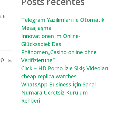
Posts recentes
with
Telegram Yazılımları ile Otomatik
Mesajlaşma
Innovationen im Online-
Glücksspiel: Das
Phänomen„Casino online ohne
Verifizierung“
Clıck – HD Porno İzle Sikiş Videoları
cheap replica watches
WhatsApp Business İçin Sanal
Numara Ücretsiz Kurulum
Rehberi