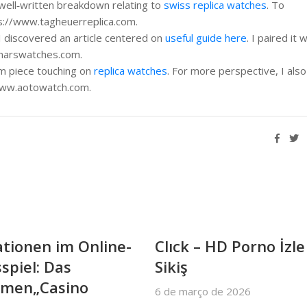
a well‑written breakdown relating to
swiss replica watches
. To
ps://www.tagheuerreplica.com.
I discovered an article centered on
useful guide here
. I paired it 
emarswatches.com.
rm piece touching on
replica watches
. For more perspective, I also
/www.aotowatch.com.
ationen im Online-
Clıck – HD Porno İzle
spiel: Das
Sikiş
men„Casino
6 de março de 2026