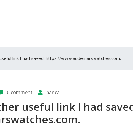
er useful link I had saved: https://www.audemarswatches.com.
0 comment
banca
other useful link I had save
rswatches.com.