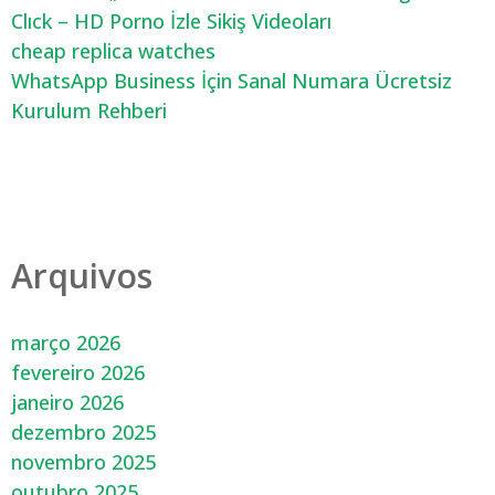
Clıck – HD Porno İzle Sikiş Videoları
cheap replica watches
WhatsApp Business İçin Sanal Numara Ücretsiz
Kurulum Rehberi
Arquivos
março 2026
fevereiro 2026
janeiro 2026
dezembro 2025
novembro 2025
outubro 2025