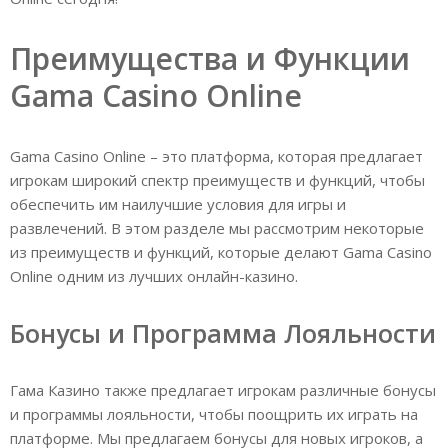
Преимущества и Функции
Gama Casino Online
Gama Casino Online – это платформа, которая предлагает
игрокам широкий спектр преимуществ и функций, чтобы
обеспечить им наилучшие условия для игры и
развлечений. В этом разделе мы рассмотрим некоторые
из преимуществ и функций, которые делают Gama Casino
Online одним из лучших онлайн-казино.
Бонусы и Программа Лояльности
Гама Казино также предлагает игрокам различные бонусы
и программы лояльности, чтобы поощрить их играть на
платформе. Мы предлагаем бонусы для новых игроков, а