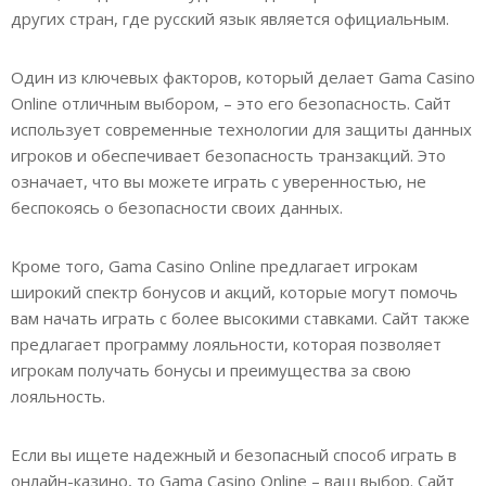
других стран, где русский язык является официальным.
Один из ключевых факторов, который делает Gama Casino
Online отличным выбором, – это его безопасность. Сайт
использует современные технологии для защиты данных
игроков и обеспечивает безопасность транзакций. Это
означает, что вы можете играть с уверенностью, не
беспокоясь о безопасности своих данных.
Кроме того, Gama Casino Online предлагает игрокам
широкий спектр бонусов и акций, которые могут помочь
вам начать играть с более высокими ставками. Сайт также
предлагает программу лояльности, которая позволяет
игрокам получать бонусы и преимущества за свою
лояльность.
Если вы ищете надежный и безопасный способ играть в
онлайн-казино, то Gama Casino Online – ваш выбор. Сайт