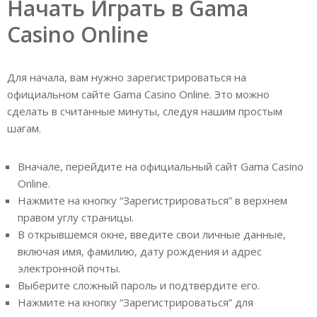
Начать Играть в Gama
Casino Online
Для начала, вам нужно зарегистрироваться на
официальном сайте Gama Casino Online. Это можно
сделать в считанные минуты, следуя нашим простым
шагам.
Вначале, перейдите на официальный сайт Gama Casino
Online.
Нажмите на кнопку “Зарегистрироваться” в верхнем
правом углу страницы.
В открывшемся окне, введите свои личные данные,
включая имя, фамилию, дату рождения и адрес
электронной почты.
Выберите сложный пароль и подтвердите его.
Нажмите на кнопку “Зарегистрироваться” для