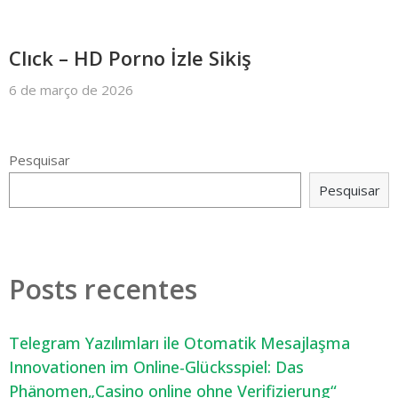
Clıck – HD Porno İzle Sikiş
6 de março de 2026
Pesquisar
Pesquisar
Posts recentes
Telegram Yazılımları ile Otomatik Mesajlaşma
Innovationen im Online-Glücksspiel: Das
Phänomen„Casino online ohne Verifizierung“