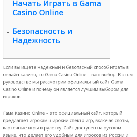
Начать Играть в Gama
Casino Online
Безопасность и
Надежность
Если вы ищете надежный и безопасный способ играть в
онлайн-казино, то Gama Casino Online – ваш выбор. В этом
руководстве мы рассмотрим официальный сайт Gama
Casino Online и почему он является лучшим выбором для
игроков.
Гама Казино Online – это официальный сайт, который
предлагает игрокам широкий спектр игр, включая слоты,
карточные игры и рулетку. Сайт доступен на русском
языке, что делает его удобным для игроков из России и