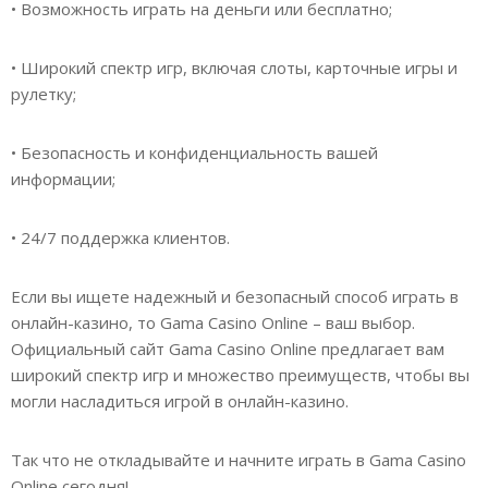
• Возможность играть на деньги или бесплатно;
• Широкий спектр игр, включая слоты, карточные игры и
рулетку;
• Безопасность и конфиденциальность вашей
информации;
• 24/7 поддержка клиентов.
Если вы ищете надежный и безопасный способ играть в
онлайн-казино, то Gama Casino Online – ваш выбор.
Официальный сайт Gama Casino Online предлагает вам
широкий спектр игр и множество преимуществ, чтобы вы
могли насладиться игрой в онлайн-казино.
Так что не откладывайте и начните играть в Gama Casino
Online сегодня!