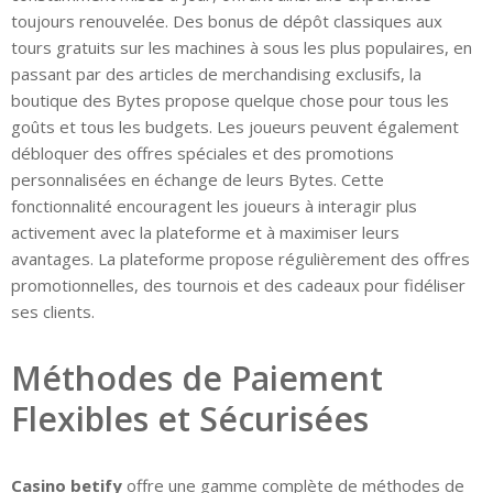
toujours renouvelée. Des bonus de dépôt classiques aux
tours gratuits sur les machines à sous les plus populaires, en
passant par des articles de merchandising exclusifs, la
boutique des Bytes propose quelque chose pour tous les
goûts et tous les budgets. Les joueurs peuvent également
débloquer des offres spéciales et des promotions
personnalisées en échange de leurs Bytes. Cette
fonctionnalité encouragent les joueurs à interagir plus
activement avec la plateforme et à maximiser leurs
avantages. La plateforme propose régulièrement des offres
promotionnelles, des tournois et des cadeaux pour fidéliser
ses clients.
Méthodes de Paiement
Flexibles et Sécurisées
Casino betify
offre une gamme complète de méthodes de