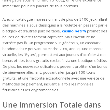
(enregistré sous le numéro 151002), offre une expérience
immersive pour les joueurs de tous horizons.
Avec un catalogue impressionnant de plus de 3100 jeux, allant
des machines à sous classiques à la roulette en passant par le
blackjack et d’autres jeux de table,
casino betify
promet des
heures de divertissement captivant. Mais l’aventure ne
s’arrête pas là. Un programme VIP généreux, un cashback
hebdomadaire pouvant atteindre 20%, ainsi qu’une monnaie
virtuelle, les “Bytes”, permettent aux joueurs d’accéder à des
bonus et des tours gratuits exclusifs via une boutique dédiée.
De plus, les nouveaux utilisateurs peuvent profiter d’un bonus
de bienvenue alléchant, pouvant aller jusqu’à 100 tours
gratuits, et une flexibilité exceptionnelle avec une variété de
méthodes de paiement, incluant à la fois les monnaies
fiduciaires et les cryptomonnaies.
Une Immersion Totale dans