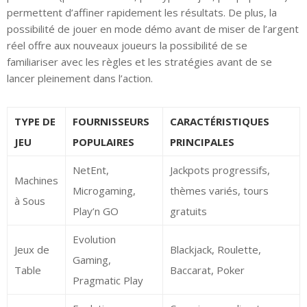
permettent d’affiner rapidement les résultats. De plus, la
possibilité de jouer en mode démo avant de miser de l’argent
réel offre aux nouveaux joueurs la possibilité de se
familiariser avec les règles et les stratégies avant de se
lancer pleinement dans l’action.
TYPE DE
FOURNISSEURS
CARACTÉRISTIQUES
JEU
POPULAIRES
PRINCIPALES
NetEnt,
Jackpots progressifs,
Machines
Microgaming,
thèmes variés, tours
à Sous
Play’n GO
gratuits
Evolution
Jeux de
Blackjack, Roulette,
Gaming,
Table
Baccarat, Poker
Pragmatic Play