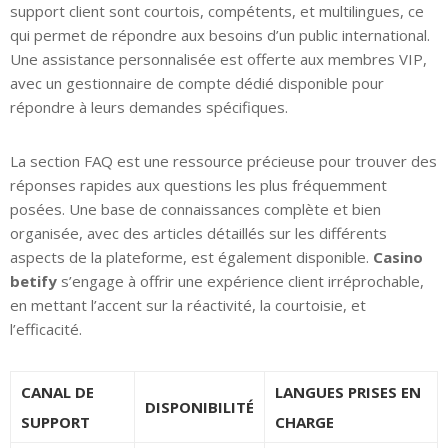
support client sont courtois, compétents, et multilingues, ce
qui permet de répondre aux besoins d’un public international.
Une assistance personnalisée est offerte aux membres VIP,
avec un gestionnaire de compte dédié disponible pour
répondre à leurs demandes spécifiques.
La section FAQ est une ressource précieuse pour trouver des
réponses rapides aux questions les plus fréquemment
posées. Une base de connaissances complète et bien
organisée, avec des articles détaillés sur les différents
aspects de la plateforme, est également disponible.
Casino
betify
s’engage à offrir une expérience client irréprochable,
en mettant l’accent sur la réactivité, la courtoisie, et
l’efficacité.
CANAL DE
LANGUES PRISES EN
DISPONIBILITÉ
SUPPORT
CHARGE