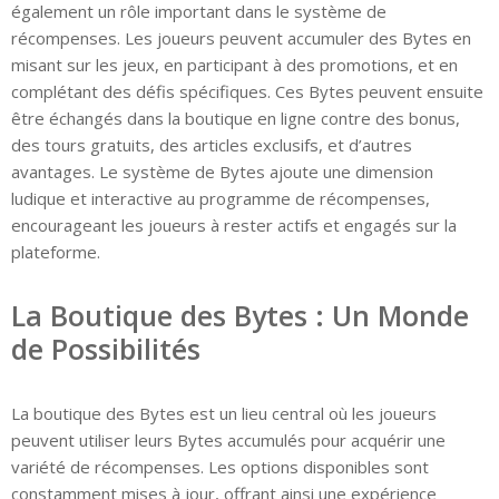
également un rôle important dans le système de
récompenses. Les joueurs peuvent accumuler des Bytes en
misant sur les jeux, en participant à des promotions, et en
complétant des défis spécifiques. Ces Bytes peuvent ensuite
être échangés dans la boutique en ligne contre des bonus,
des tours gratuits, des articles exclusifs, et d’autres
avantages. Le système de Bytes ajoute une dimension
ludique et interactive au programme de récompenses,
encourageant les joueurs à rester actifs et engagés sur la
plateforme.
La Boutique des Bytes : Un Monde
de Possibilités
La boutique des Bytes est un lieu central où les joueurs
peuvent utiliser leurs Bytes accumulés pour acquérir une
variété de récompenses. Les options disponibles sont
constamment mises à jour, offrant ainsi une expérience