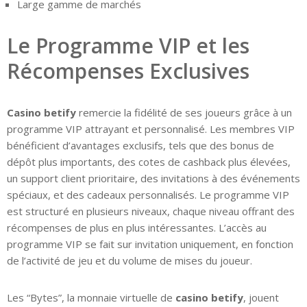
Large gamme de marchés
Le Programme VIP et les
Récompenses Exclusives
Casino betify
remercie la fidélité de ses joueurs grâce à un
programme VIP attrayant et personnalisé. Les membres VIP
bénéficient d’avantages exclusifs, tels que des bonus de
dépôt plus importants, des cotes de cashback plus élevées,
un support client prioritaire, des invitations à des événements
spéciaux, et des cadeaux personnalisés. Le programme VIP
est structuré en plusieurs niveaux, chaque niveau offrant des
récompenses de plus en plus intéressantes. L’accès au
programme VIP se fait sur invitation uniquement, en fonction
de l’activité de jeu et du volume de mises du joueur.
Les “Bytes”, la monnaie virtuelle de
casino betify
, jouent