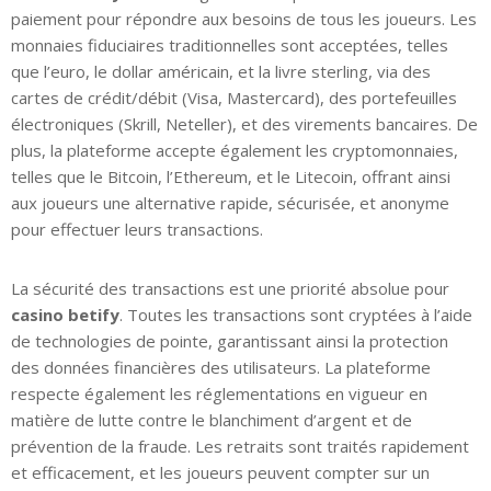
paiement pour répondre aux besoins de tous les joueurs. Les
monnaies fiduciaires traditionnelles sont acceptées, telles
que l’euro, le dollar américain, et la livre sterling, via des
cartes de crédit/débit (Visa, Mastercard), des portefeuilles
électroniques (Skrill, Neteller), et des virements bancaires. De
plus, la plateforme accepte également les cryptomonnaies,
telles que le Bitcoin, l’Ethereum, et le Litecoin, offrant ainsi
aux joueurs une alternative rapide, sécurisée, et anonyme
pour effectuer leurs transactions.
La sécurité des transactions est une priorité absolue pour
casino betify
. Toutes les transactions sont cryptées à l’aide
de technologies de pointe, garantissant ainsi la protection
des données financières des utilisateurs. La plateforme
respecte également les réglementations en vigueur en
matière de lutte contre le blanchiment d’argent et de
prévention de la fraude. Les retraits sont traités rapidement
et efficacement, et les joueurs peuvent compter sur un