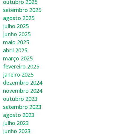
outubro 2025
setembro 2025
agosto 2025
julho 2025
junho 2025
maio 2025
abril 2025
março 2025
fevereiro 2025
janeiro 2025
dezembro 2024
novembro 2024
outubro 2023
setembro 2023
agosto 2023
julho 2023
junho 2023