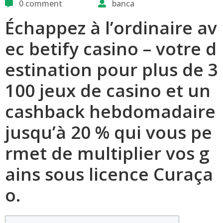
0 comment
banca
Échappez à l’ordinaire av
ec betify casino – votre d
estination pour plus de 3
100 jeux de casino et un
cashback hebdomadaire
jusqu’à 20 % qui vous pe
rmet de multiplier vos g
ains sous licence Curaça
o.