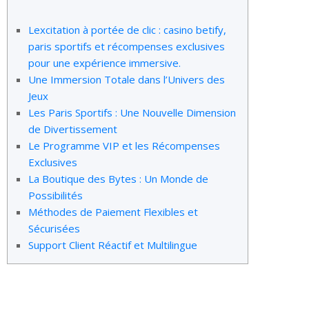
Lexcitation à portée de clic : casino betify,
paris sportifs et récompenses exclusives
pour une expérience immersive.
Une Immersion Totale dans l’Univers des
Jeux
Les Paris Sportifs : Une Nouvelle Dimension
de Divertissement
Le Programme VIP et les Récompenses
Exclusives
La Boutique des Bytes : Un Monde de
Possibilités
Méthodes de Paiement Flexibles et
Sécurisées
Support Client Réactif et Multilingue