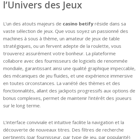
l’Univers des Jeux
L’un des atouts majeurs de
casino betify
réside dans sa
vaste sélection de jeux. Que vous soyez un passionné des
machines à sous à thème, un amateur de jeux de table
stratégiques, ou un fervent adepte de la roulette, vous
trouverez assurément votre bonheur. La plateforme
collabore avec des fournisseurs de logiciels de renommée
mondiale, garantissant ainsi une qualité graphique impeccable,
des mécaniques de jeu fluides, et une expérience immersive
en toutes circonstances. La variété des thèmes et des
fonctionnalités, allant des jackpots progressifs aux options de
bonus complexes, permet de maintenir l’intérêt des joueurs
sur le long terme.
L’interface conviviale et intuitive facilite la navigation et la
découverte de nouveaux titres. Des filtres de recherche
pertinents (par fournisseur, par type de jeu, par popularité)