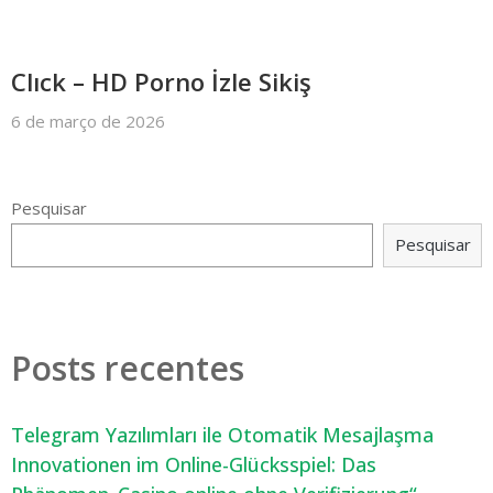
Clıck – HD Porno İzle Sikiş
6 de março de 2026
Pesquisar
Pesquisar
Posts recentes
Telegram Yazılımları ile Otomatik Mesajlaşma
Innovationen im Online-Glücksspiel: Das