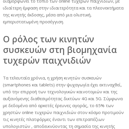
διαμορφώνει το τοπίο των online τυχερών παιχνιδιών, με
ιδιαίτερη έμφαση στην ιδιαιτερότητα και τα πλεονεκτήματα
της κινητής έκδοσης, μέσα από μια ολιστική,
εμπεριστατωμένη προσέγγιση.
Ο ρόλος των κινητών
συσκευών στη βιομηχανία
τυχερών παιχνιδιών
Τα τελευταία χρόνια, η χρήση κινητών συσκευών
(smartphones και tablets) στην ψυχαγωγία έχει εκτιναχθεί,
υπό την επιρροή των τεχνολογικών καινοτομιών και της
αυξανόμενης διαθεσιμότητας δικτύων 4G και 5G. Σύμφωνα
με δεδομένα από αρκετές έρευνες αγοράς, το 65% των
χρηστών online τυχερών παιχνιδιών στον κόσμο προτιμούν
τις κινητές πλατφόρμες έναντι των επιτραπέζιων
υπολογιστών
, αποδεικνύοντας τη σημασία της κινητής