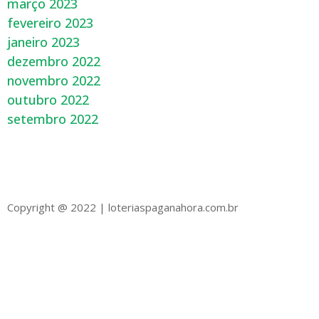
março 2023
fevereiro 2023
janeiro 2023
dezembro 2022
novembro 2022
outubro 2022
setembro 2022
Copyright @ 2022 | loteriaspaganahora.com.br