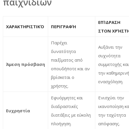
παιχνιδιών
ΕΠΊΔΡΑΣΗ
ΧΑΡΑΚΤΗΡΙΣΤΙΚΌ
ΠΕΡΙΓΡΑΦΉ
ΣΤΟΝ ΧΡΉΣΤ
Παρέχει
Αυξάνει την
δυνατότητα
συχνότητα
παιξίματος από
Άμεση πρόσβαση
συμμετοχής και
οπουδήποτε και αν
την καθημεριν
βρίσκεται ο
ενασχόληση.
χρήστης.
Εφυόρμητες και
Ενισχύει την
διαδραστικές
ικανοποίηση κα
Ευχρηστία
διατάξεις με εύκολη
την ταχύτητα
πλοήγηση.
απόφασης.