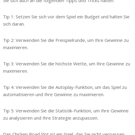
Sie sich auch an die folgenden Tipps und Tricks halten:
Tip 1: Setzen Sie sich vor dem Spiel ein Budget und halten Sie
sich daran.
Tip 2: Verwenden Sie die Freispielrunde, um Ihre Gewinne zu
maximieren.
Tip 3: Verwenden Sie die höchste Wette, um Ihre Gewinne zu
maximieren.
Tip 4: Verwenden Sie die Autoplay-Funktion, um das Spiel zu
automatisieren und Ihre Gewinne zu maximieren.
Tip 5: Verwenden Sie die Statistik-Funktion, um Ihre Gewinne
zu analysieren und Ihre Strategie anzupassen.
Das Chicken Road Slot ist ein Spiel, das Sie nicht verpassen