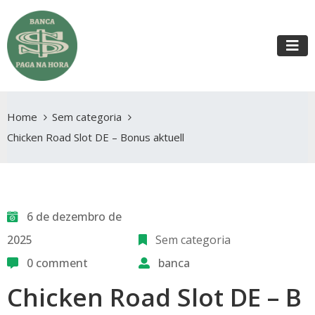
Home
Sem categoria
Chicken Road Slot DE – Bonus aktuell
6 de dezembro de
2025
Sem categoria
0 comment
banca
Chicken Road Slot DE – B