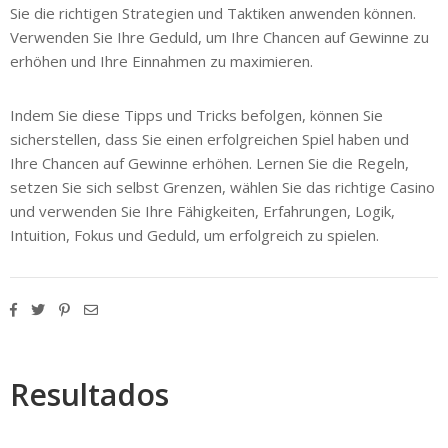
Sie die richtigen Strategien und Taktiken anwenden können.
Verwenden Sie Ihre Geduld, um Ihre Chancen auf Gewinne zu
erhöhen und Ihre Einnahmen zu maximieren.
Indem Sie diese Tipps und Tricks befolgen, können Sie
sicherstellen, dass Sie einen erfolgreichen Spiel haben und
Ihre Chancen auf Gewinne erhöhen. Lernen Sie die Regeln,
setzen Sie sich selbst Grenzen, wählen Sie das richtige Casino
und verwenden Sie Ihre Fähigkeiten, Erfahrungen, Logik,
Intuition, Fokus und Geduld, um erfolgreich zu spielen.
Resultados