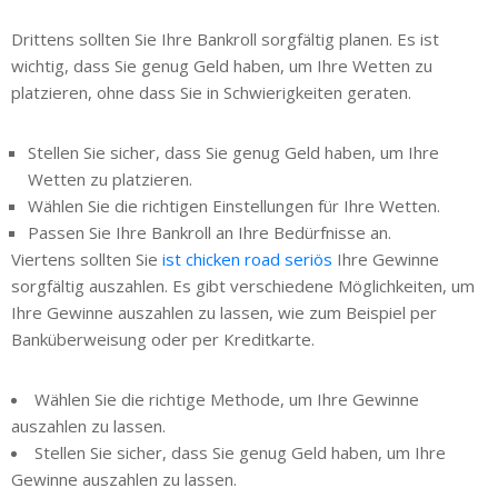
Drittens sollten Sie Ihre Bankroll sorgfältig planen. Es ist
wichtig, dass Sie genug Geld haben, um Ihre Wetten zu
platzieren, ohne dass Sie in Schwierigkeiten geraten.
Stellen Sie sicher, dass Sie genug Geld haben, um Ihre
Wetten zu platzieren.
Wählen Sie die richtigen Einstellungen für Ihre Wetten.
Passen Sie Ihre Bankroll an Ihre Bedürfnisse an.
Viertens sollten Sie
ist chicken road seriös
Ihre Gewinne
sorgfältig auszahlen. Es gibt verschiedene Möglichkeiten, um
Ihre Gewinne auszahlen zu lassen, wie zum Beispiel per
Banküberweisung oder per Kreditkarte.
Wählen Sie die richtige Methode, um Ihre Gewinne
auszahlen zu lassen.
Stellen Sie sicher, dass Sie genug Geld haben, um Ihre
Gewinne auszahlen zu lassen.