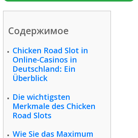
Содержимое
Chicken Road Slot in
Online-Casinos in
Deutschland: Ein
Überblick
Die wichtigsten
Merkmale des Chicken
Road Slots
Wie Sie das Maximum