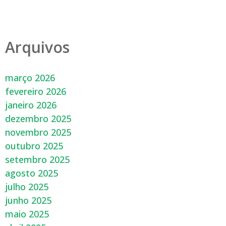
Arquivos
março 2026
fevereiro 2026
janeiro 2026
dezembro 2025
novembro 2025
outubro 2025
setembro 2025
agosto 2025
julho 2025
junho 2025
maio 2025