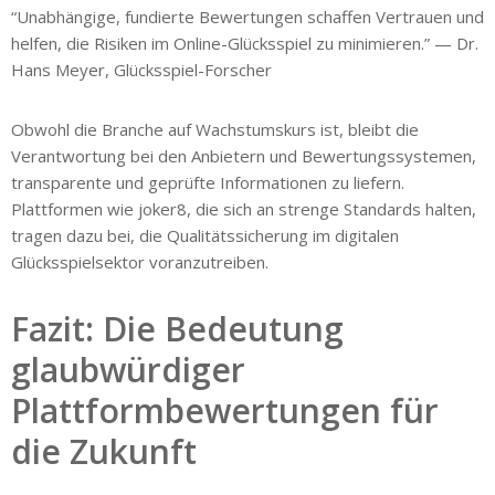
“Unabhängige, fundierte Bewertungen schaffen Vertrauen und
helfen, die Risiken im Online-Glücksspiel zu minimieren.” — Dr.
Hans Meyer, Glücksspiel-Forscher
Obwohl die Branche auf Wachstumskurs ist, bleibt die
Verantwortung bei den Anbietern und Bewertungssystemen,
transparente und geprüfte Informationen zu liefern.
Plattformen wie joker8, die sich an strenge Standards halten,
tragen dazu bei, die Qualitätssicherung im digitalen
Glücksspielsektor voranzutreiben.
Fazit: Die Bedeutung
glaubwürdiger
Plattformbewertungen für
die Zukunft