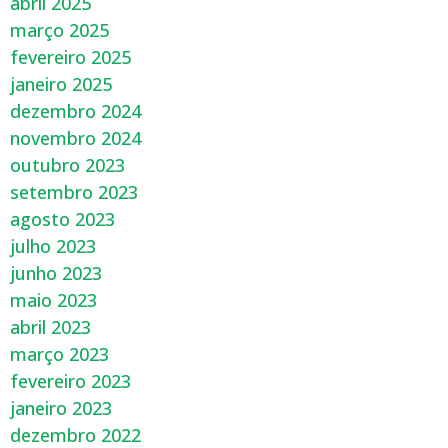
abril 2025
março 2025
fevereiro 2025
janeiro 2025
dezembro 2024
novembro 2024
outubro 2023
setembro 2023
agosto 2023
julho 2023
junho 2023
maio 2023
abril 2023
março 2023
fevereiro 2023
janeiro 2023
dezembro 2022