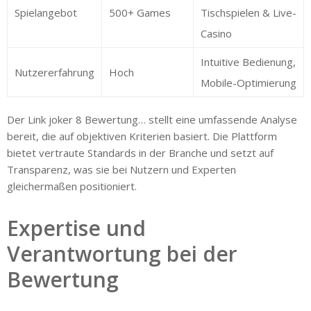
Spielangebot
500+ Games
Tischspielen & Live-
Casino
Intuitive Bedienung,
Nutzererfahrung
Hoch
Mobile-Optimierung
Der Link joker 8 Bewertung… stellt eine umfassende Analyse
bereit, die auf objektiven Kriterien basiert. Die Plattform
bietet vertraute Standards in der Branche und setzt auf
Transparenz, was sie bei Nutzern und Experten
gleichermaßen positioniert.
Expertise und
Verantwortung bei der
Bewertung