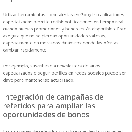
Utilizar herramientas como alertas en Google o aplicaciones
especializadas permite recibir notificaciones en tiempo real
cuando nuevas promociones y bonos están disponibles. Esto
asegura que no se pierdan oportunidades valiosas,
especialmente en mercados dinámicos donde las ofertas
cambian rápidamente.
Por ejemplo, suscribirse a newsletters de sitios
especializados o seguir perfiles en redes sociales puede ser
clave para mantenerse actualizado.
Integración de campañas de
referidos para ampliar las
oportunidades de bonos
Las campañas de referidos no solo expanden la comunidad,