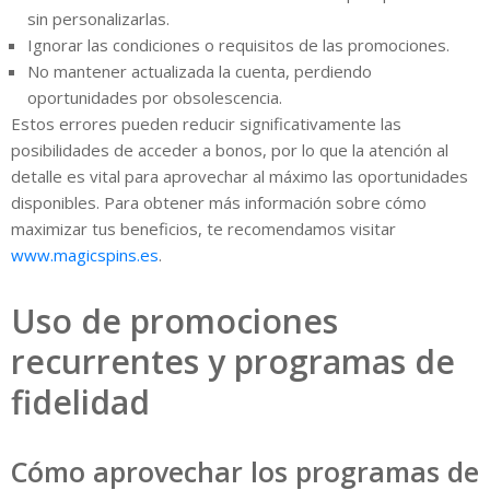
sin personalizarlas.
Ignorar las condiciones o requisitos de las promociones.
No mantener actualizada la cuenta, perdiendo
oportunidades por obsolescencia.
Estos errores pueden reducir significativamente las
posibilidades de acceder a bonos, por lo que la atención al
detalle es vital para aprovechar al máximo las oportunidades
disponibles. Para obtener más información sobre cómo
maximizar tus beneficios, te recomendamos visitar
www.magicspins.es
.
Uso de promociones
recurrentes y programas de
fidelidad
Cómo aprovechar los programas de