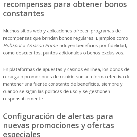
recompensas para obtener bonos
constantes
Muchos sitios web y aplicaciones ofrecen programas de
recompensas que brindan bonos regulares. Ejemplos como
HubSpot
o
Amazon Prime
incluyen beneficios por fidelidad,
como descuentos, puntos adicionales o bonos exclusivos.
En plataformas de apuestas y casinos en línea, los bonos de
recarga o promociones de reinicio son una forma efectiva de
mantener una fuente constante de beneficios, siempre y
cuando se sigan las políticas de uso y se gestionen
responsablemente.
Configuración de alertas para
nuevas promociones y ofertas
especiales