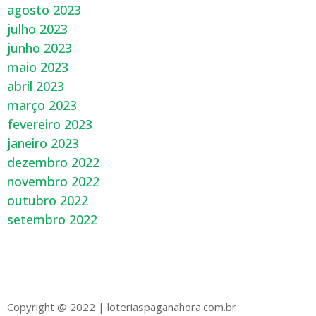
agosto 2023
julho 2023
junho 2023
maio 2023
abril 2023
março 2023
fevereiro 2023
janeiro 2023
dezembro 2022
novembro 2022
outubro 2022
setembro 2022
Copyright @ 2022 | loteriaspaganahora.com.br