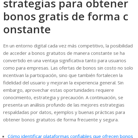
strategias para obtener
bonos gratis de forma c
onstante
En un entorno digital cada vez más competitivo, la posibilidad
de acceder a bonos gratuitos de manera constante se ha
convertido en una ventaja significativa tanto para usuarios
como para empresas. Las ofertas de bonos sin costo no solo
incentivan la participación, sino que también fortalecen la
fidelidad del usuario y mejoran la experiencia general. Sin
embargo, aprovechar estas oportunidades requiere
conocimiento, estrategia y precaución. A continuación, se
presenta un análisis profundo de las mejores estrategias
respaldadas por datos, ejemplos y buenas prácticas para
obtener bonos gratuitos de forma frecuente y segura.
Cómo identificar plataformas confiables que ofrecen bonos