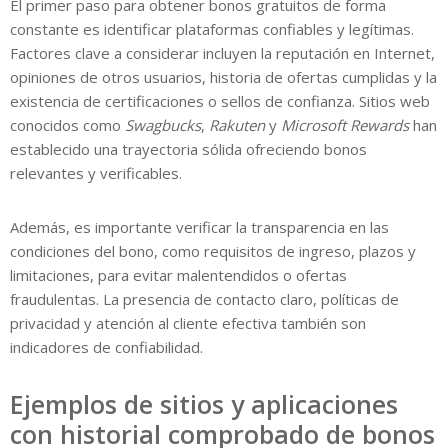
El primer paso para obtener bonos gratuitos de forma
constante es identificar plataformas confiables y legítimas.
Factores clave a considerar incluyen la reputación en Internet,
opiniones de otros usuarios, historia de ofertas cumplidas y la
existencia de certificaciones o sellos de confianza. Sitios web
conocidos como
Swagbucks
,
Rakuten
y
Microsoft Rewards
han
establecido una trayectoria sólida ofreciendo bonos
relevantes y verificables.
Además, es importante verificar la transparencia en las
condiciones del bono, como requisitos de ingreso, plazos y
limitaciones, para evitar malentendidos o ofertas
fraudulentas. La presencia de contacto claro, políticas de
privacidad y atención al cliente efectiva también son
indicadores de confiabilidad.
Ejemplos de sitios y aplicaciones
con historial comprobado de bonos