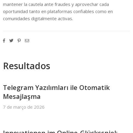
mantener la cautela ante fraudes y aprovechar cada
oportunidad tanto en plataformas confiables como en
comunidades digitalmente activas.
Resultados
Telegram Yazılımları ile Otomatik
Mesajlaşma
7 de março de 2026
Innovationen im Online-Glücksspiel: