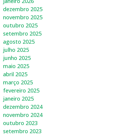
janeiro 2026
dezembro 2025
novembro 2025
outubro 2025
setembro 2025
agosto 2025
julho 2025
junho 2025
maio 2025
abril 2025
março 2025
fevereiro 2025
janeiro 2025
dezembro 2024
novembro 2024
outubro 2023
setembro 2023