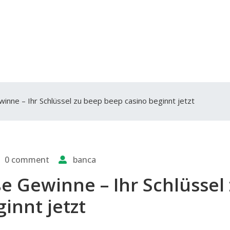
inne – Ihr Schlüssel zu beep beep casino beginnt jetzt
0 comment
banca
e Gewinne – Ihr Schlüssel
innt jetzt