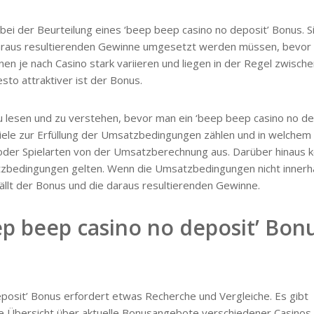
ei der Beurteilung eines ‘beep beep casino no deposit’ Bonus. S
daraus resultierenden Gewinne umgesetzt werden müssen, bevor 
n je nach Casino stark variieren und liegen in der Regel zwische
sto attraktiver ist der Bonus.
u lesen und zu verstehen, bevor man ein ‘beep beep casino no de
iele zur Erfüllung der Umsatzbedingungen zählen und in welchem
 oder Spielarten von der Umsatzberechnung aus. Darüber hinaus 
atzbedingungen gelten. Wenn die Umsatzbedingungen nicht innerh
llt der Bonus und die daraus resultierenden Gewinne.
p beep casino no deposit’ Bon
osit’ Bonus erfordert etwas Recherche und Vergleiche. Es gibt
ne Übersicht über aktuelle Bonusangebote verschiedener Casinos