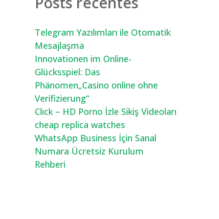
Posts recentes
Telegram Yazılımları ile Otomatik
Mesajlaşma
Innovationen im Online-
Glücksspiel: Das
Phänomen„Casino online ohne
Verifizierung“
Clıck – HD Porno İzle Sikiş Videoları
cheap replica watches
WhatsApp Business İçin Sanal
Numara Ücretsiz Kurulum
Rehberi