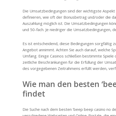
Die Umsatzbedingungen sind der wichtigste Aspekt b
definieren, wie oft der Bonusbetrag und/oder die 
Auszahlung möglich ist. Die Umsatzbedingungen könne
und 50-fach. Je niedriger die Umsatzbedingungen, de
Es ist entscheidend, diese Bedingungen sorgfältig z
Angebot annimmt. Achten Sie auch darauf, welche Sp
Umfang. Einige Casinos schließen bestimmte Spiele
zeitliche Beschränkungen für die Erfüllung der Ums
des vorgegebenen Zeitrahmens erfüllt werden, verfä
Wie man den besten ‘bee
findet
Die Suche nach dem besten ‘beep beep casino no dep
verschiedene Webseiten und Online-Portale, die ei