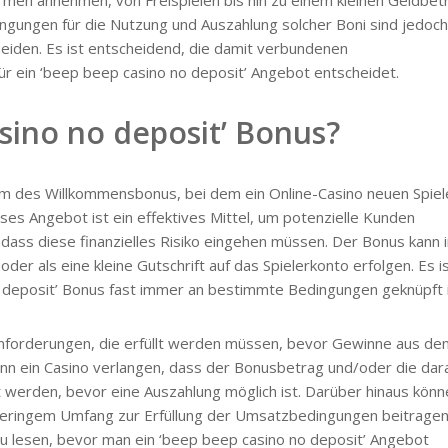
rmen annehmen, von Freispielen bis hin zu einem kleinen Geldbet
ngungen für die Nutzung und Auszahlung solcher Boni sind jedoch
iden. Es ist entscheidend, die damit verbundenen
r ein ‘beep beep casino no deposit’ Angebot entscheidet.
asino no deposit’ Bonus?
orm des Willkommensbonus, bei dem ein Online-Casino neuen Spiel
es Angebot ist ein effektives Mittel, um potenzielle Kunden
dass diese finanzielles Risiko eingehen müssen. Der Bonus kann i
er als eine kleine Gutschrift auf das Spielerkonto erfolgen. Es i
o deposit’ Bonus fast immer an bestimmte Bedingungen geknüpft i
forderungen, die erfüllt werden müssen, bevor Gewinne aus de
nn ein Casino verlangen, dass der Bonusbetrag und/oder die dar
werden, bevor eine Auszahlung möglich ist. Darüber hinaus könn
 geringem Umfang zur Erfüllung der Umsatzbedingungen beitragen
zu lesen, bevor man ein ‘beep beep casino no deposit’ Angebot