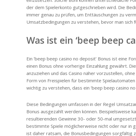
einzusetzen. Solche Boni können unterschiedliche Fo
der dem Spielerkonto gutgeschrieben wird. Die Bedi
immer genau zu prüfen, um Enttäuschungen zu verme
Umsatzbedingungen zu verstehen, bevor man sich fü
Was ist ein ‘beep beep c
Ein ‘beep beep casino no deposit’ Bonus ist eine F
einen Bonus ohne vorherige Einzahlung gewährt. Dies
anzuziehen und das Casino näher vorzustellen, ohne 
Form von Freispielen für bestimmte Spielautomaten od
wichtig zu verstehen, dass ein ‘beep beep casino n
Diese Bedingungen umfassen in der Regel Umsatzan
Bonus ausgezahlt werden können. Beispielsweise ka
resultierenden Gewinne 30- oder 50-mal umgesetzt 
bestimmte Spiele möglicherweise nicht oder nur in
ist daher ratsam, die Bonusbedingungen sorgfältig 