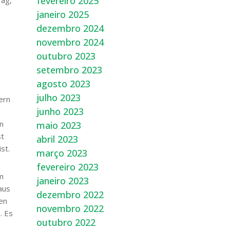
fevereiro 2025
rag,
janeiro 2025
dezembro 2024
novembro 2024
outubro 2023
setembro 2023
agosto 2023
julho 2023
ern
junho 2023
n
maio 2023
st
abril 2023
st.
março 2023
fevereiro 2023
m
janeiro 2023
aus
dezembro 2022
en
novembro 2022
. Es
outubro 2022