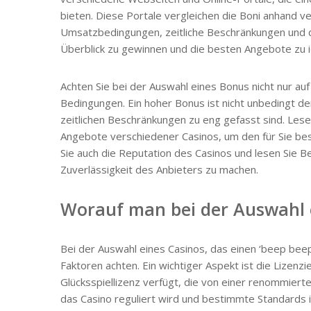
bieten. Diese Portale vergleichen die Boni anhand v
Umsatzbedingungen, zeitliche Beschränkungen und d
Überblick zu gewinnen und die besten Angebote zu id
Achten Sie bei der Auswahl eines Bonus nicht nur a
Bedingungen. Ein hoher Bonus ist nicht unbedingt d
zeitlichen Beschränkungen zu eng gefasst sind. Lese
Angebote verschiedener Casinos, um den für Sie bes
Sie auch die Reputation des Casinos und lesen Sie Be
Zuverlässigkeit des Anbieters zu machen.
Worauf man bei der Auswahl e
Bei der Auswahl eines Casinos, das einen ‘beep beep
Faktoren achten. Ein wichtiger Aspekt ist die Lizenzi
Glücksspiellizenz verfügt, die von einer renommiert
das Casino reguliert wird und bestimmte Standards in