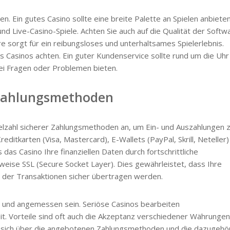
en. Ein gutes Casino sollte eine breite Palette an Spielen anbieten
nd Live-Casino-Spiele. Achten Sie auch auf die Qualität der Softw
 sorgt für ein reibungsloses und unterhaltsames Spielerlebnis.
s Casinos achten. Ein guter Kundenservice sollte rund um die Uhr
bei Fragen oder Problemen bieten.
 Zahlungsmethoden
ielzahl sicherer Zahlungsmethoden an, um Ein- und Auszahlungen 
itkarten (Visa, Mastercard), E-Wallets (PayPal, Skrill, Neteller)
das Casino Ihre finanziellen Daten durch fortschrittliche
weise SSL (Secure Socket Layer). Dies gewährleistet, dass Ihre
d der Transaktionen sicher übertragen werden.
nt und angemessen sein. Seriöse Casinos bearbeiten
it. Vorteile sind oft auch die Akzeptanz verschiedener Währungen
Sie sich über die angebotenen Zahlungsmethoden und die dazugehö