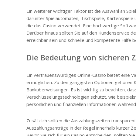
Ein weiterer wichtiger Faktor ist die Auswahl an Spiel
darunter Spielautomaten, Tischspiele, Kartenspiele u
die das Casino verwendet. Eine hochwertige Software
Darüber hinaus sollten Sie auf den Kundenservice de
erreichbar sein und schnelle und kompetente Hilfe 
Die Bedeutung von sicheren
Ein vertrauenswürdiges Online-Casino bietet eine V
ermöglichen. Zu den gängigsten Optionen gehören Kred
Banküberweisungen. Es ist wichtig zu beachten, dass 
Verschlüsselungstechnologien schützt, wie beispiels
persönlichen und finanziellen Informationen währen
Zusätzlich sollten die Auszahlungszeiten transpare
Auszahlungsanträge in der Regel innerhalb kurzer Ze
Bevor Sie sich für ein Casino entscheiden, sollten 