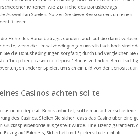
erschiedener Kriterien, wie z.B. Höhe des Bonusbetrags,
ie Auswahl an Spielen. Nutzen Sie diese Ressourcen, um einen
entifizieren.
uf die Höhe des Bonusbetrags, sondern auch auf die damit verbu
er beste, wenn die Umsatzbedingungen unrealistisch hoch sind od
n Sie die Bonusbedingungen sorgfältig durch und vergleichen Sie 
ten ‘beep beep casino no deposit’ Bonus zu finden. Berücksichti
wertungen anderer Spieler, um sich ein Bild von der Seriosität u
ines Casinos achten sollte
 casino no deposit’ Bonus anbietet, sollte man auf verschiedene
erung des Casinos. Stellen Sie sicher, dass das Casino über eine gü
en Glücksspielbehörde ausgestellt wurde. Eine Lizenz garantiert, 
 Bezug auf Fairness, Sicherheit und Spielerschutz einhält.