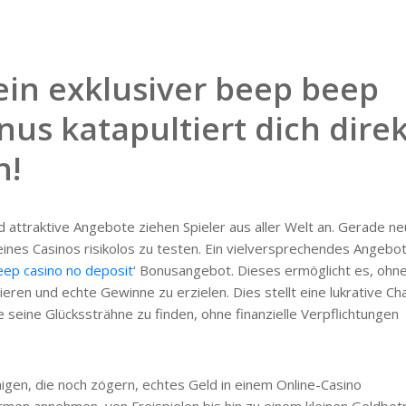
ein exklusiver beep beep
nus katapultiert dich direk
n!
d attraktive Angebote ziehen Spieler aus aller Welt an. Gerade n
ines Casinos risikolos zu testen. Ein vielversprechendes Angebot
ep casino no deposit
‘ Bonusangebot. Dieses ermöglicht es, ohne
eren und echte Gewinne zu erzielen. Dies stellt eine lukrative Ch
 seine Glückssträhne zu finden, ohne finanzielle Verpflichtungen
igen, die noch zögern, echtes Geld in einem Online-Casino