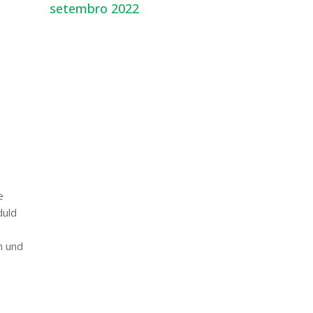
setembro 2022
e
e
duld
n und