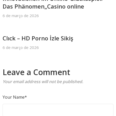
Das Phänomen„Casino online
6 de março de 2026
Clıck – HD Porno İzle Sikiş
6 de março de 2026
Leave a Comment
Your email address will not be published.
Your Name*