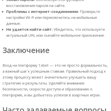
восстановления пароля на сайте.
Проблемы с интернет-соединением:
Проверьте
настройки Wi-Fi или переключитесь на мобильные
данные.
Не удается найти сайт:
Убедитесь, что используете
актуальный URL или скачайте мобильное приложение.
Заключение
Вход на платформу 1xbet — это не просто формальность,
а важный шаг к успешным ставкам. Правильный подход к
этому процессу может значительно улучшить вашу
стратегию и результаты. Уделяйте внимание
безопасности, скорости доступа и образованию о
платформе, и вы добьетесь успехов в азартных играх.
Часто задаваемые вопросы