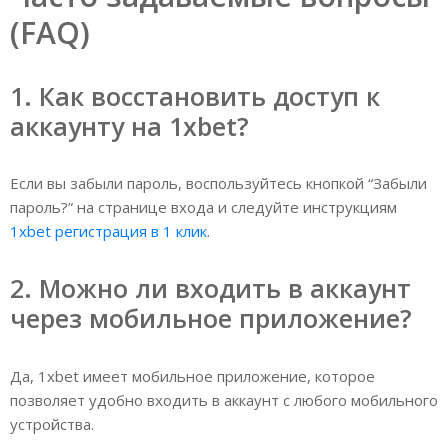
(FAQ)
1. Как восстановить доступ к
аккаунту на 1xbet?
Если вы забыли пароль, воспользуйтесь кнопкой “Забыли
пароль?” на странице входа и следуйте инструкциям
1xbet регистрация в 1 клик
.
2. Можно ли входить в аккаунт
через мобильное приложение?
Да, 1xbet имеет мобильное приложение, которое
позволяет удобно входить в аккаунт с любого мобильного
устройства.