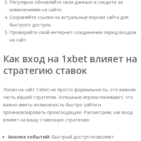
Регулярно обновляйте свои данные и следите за
изменениями на сайте.
Сохраняйте ссылки на актуальные версии сайта для
быстрого доступа.
Проверяйте свой интернет-соединение перед входом
на сайт.
Как вход на 1xbet влияет на
стратегию ставок
Логин на сайт 1xbet не просто формальность, это важная
часть вашей стратегии. Успешные игроки понимают, что
важно иметь возможность быстро зайти и
проанализировать происходящее. Рассмотрим, как вход
влияет на вашу ставочную стратегию:
Анализ событий:
Быстрый доступ позволяет