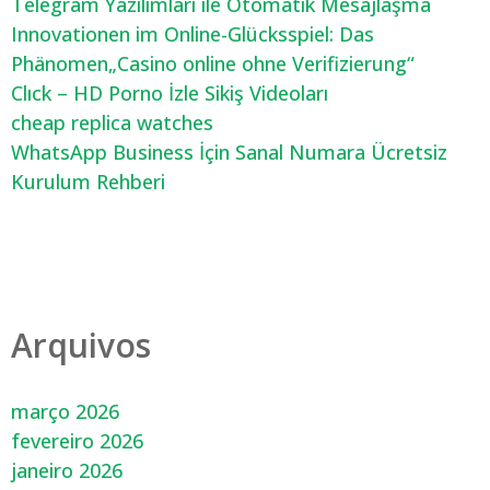
Telegram Yazılımları ile Otomatik Mesajlaşma
Innovationen im Online-Glücksspiel: Das
Phänomen„Casino online ohne Verifizierung“
Clıck – HD Porno İzle Sikiş Videoları
cheap replica watches
WhatsApp Business İçin Sanal Numara Ücretsiz
Kurulum Rehberi
Arquivos
março 2026
fevereiro 2026
janeiro 2026