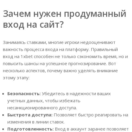
Зачем нужен продуманный
вход на сайт?
Занимаясь ставками, многие игроки недооценивают
важность процесса входа на платформу. Правильный
вход на 1xbet способен не только сэкономить время, но и
повысить шансы на успешное прогнозирование. Вот
несколько аспектов, почему важно уделять внимание
этому этапу:
Безопасность:
Убедитесь в надежности ваших
учетных данных, чтобы избежать
несанкционированного доступа.
Быстрота доступа:
Позволяет быстро реагировать на
изменения в линии ставок.
Подготовленность:
Вход в аккаунт заранее позволяет