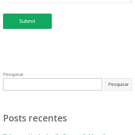
Pesquisar
Pesquisar
Posts recentes