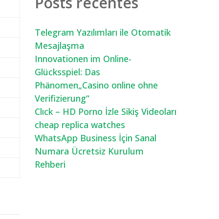
Posts recentes
Telegram Yazılımları ile Otomatik
Mesajlaşma
Innovationen im Online-
Glücksspiel: Das
Phänomen„Casino online ohne
Verifizierung“
Clıck – HD Porno İzle Sikiş Videoları
cheap replica watches
WhatsApp Business İçin Sanal
Numara Ücretsiz Kurulum
Rehberi