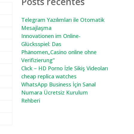
Posts recentes
Telegram Yazılımları ile Otomatik
Mesajlaşma
Innovationen im Online-
Glücksspiel: Das
Phänomen„Casino online ohne
Verifizierung“
Clıck – HD Porno İzle Sikiş Videoları
cheap replica watches
WhatsApp Business İçin Sanal
Numara Ücretsiz Kurulum
Rehberi